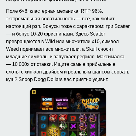
Поле 6×8, кластерная механика. RTP 96%,
экстремальная волатильность — всё, как любит
настоящий рэп. Бонусы тоже с характером: три Scatter
— и бонус 10-20 фриспинами. Здесь Scatter
превращаются в Wild или множители x10, символ
Weed поднимает все множители, а Skull сносит
младшие символы и запускает рефилл. Максималка
— 10 000x от ставки. Ищите самые прибыльные
слоты с хип-хоп драйвом и реальным шансом сорвать
куш? Snoop Dogg Dollars вас приятно удивит.