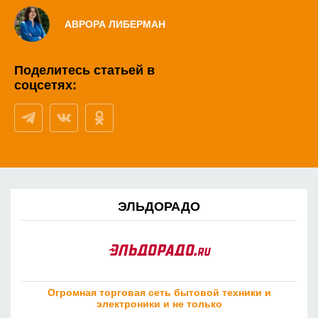
АВРОРА ЛИБЕРМАН
Поделитесь статьей в
соцсетях:
ЭЛЬДОРАДО
Огромная торговая сеть бытовой техники и
электроники и не только