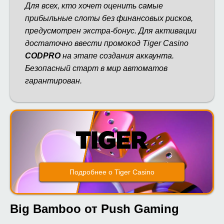
Для всех, кто хочет оценить самые
прибыльные слоты без финансовых рисков,
предусмотрен экстра-бонус. Для активации
достаточно ввести
промокод Tiger Casino
CODPRO
на этапе создания аккаунта.
Безопасный старт в мир автоматов
гарантирован.
Подробнее о Tiger Casino
Big Bamboo от Push Gaming