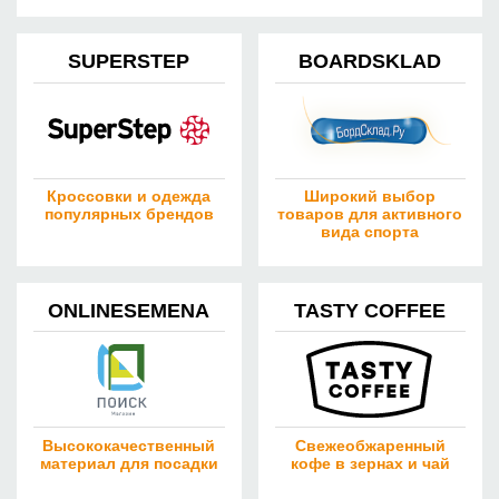
SUPERSTEP
BOARDSKLAD
Кроссовки и одежда
Широкий выбор
популярных брендов
товаров для активного
вида спорта
ONLINESEMENA
TASTY COFFEE
Высококачественный
Свежеобжаренный
материал для посадки
кофе в зернах и чай