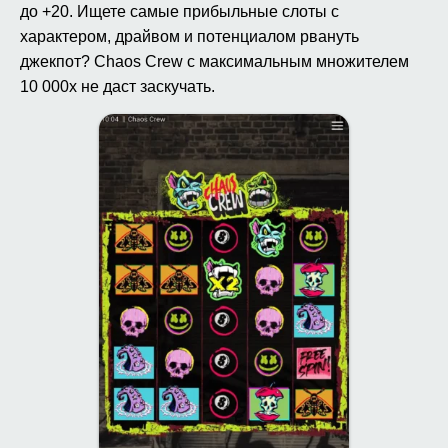
до +20. Ищете самые прибыльные слоты с
характером, драйвом и потенциалом рвануть
джекпот? Chaos Crew с максимальным множителем
10 000x не даст заскучать.