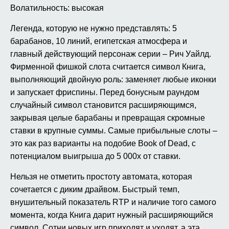
Волатильность: высокая
Легенда, которую не нужно представлять: 5
барабанов, 10 линий, египетская атмосфера и
главный действующий персонаж серии – Рич Уайлд.
Фирменной фишкой слота считается символ Книга,
выполняющий двойную роль: заменяет любые иконки
и запускает фриспины. Перед бонусным раундом
случайный символ становится расширяющимся,
закрывая целые барабаны и превращая скромные
ставки в крупные суммы. Самые прибыльные слоты –
это как раз варианты на подобие Book of Dead, с
потенциалом выигрыша до 5 000x от ставки.
Нельзя не отметить простоту автомата, которая
сочетается с диким драйвом. Быстрый темп,
внушительный показатель RTP и наличие того самого
момента, когда Книга дарит нужный расширяющийся
символ. Сотни новых игр приходят и уходят, а эта