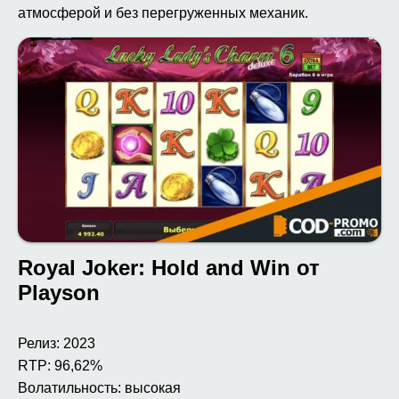
атмосферой и без перегруженных механик.
Royal Joker: Hold and Win от
Playson
Релиз: 2023
RTP: 96,62%
Волатильность: высокая