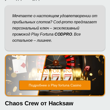
Мечтаете о настоящем удовлетворении от
прибыльных слотов? Cod-promo предлагает
персональный ключ – эксклюзивный
промокод Play Fortuna
CODPRO
. Все
остальное – лишнее.
Подробнее о Play fortuna Casino
Chaos Crew от Hacksaw