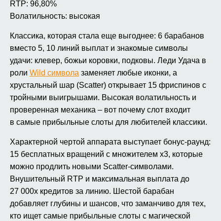
RTP: 96,80%
Волатильность: высокая
Классика, которая стала еще выгоднее: 6 барабанов
вместо 5, 10 линий выплат и знакомые символы
удачи: клевер, божьи коровки, подковы. Леди Удача в
роли
Wild символа
заменяет любые иконки, а
хрустальный шар (Scatter) открывает 15 фриспинов с
тройными выигрышами. Высокая волатильность и
проверенная механика – вот почему слот входит
в самые прибыльные слоты для любителей классики.
Характерной чертой аппарата выступает бонус-раунд:
15 бесплатных вращений с множителем x3, которые
можно продлить новыми Scatter-символами.
Внушительный RTP и максимальная выплата до
27 000х кредитов за линию. Шестой барабан
добавляет глубины и шансов, что заманчиво для тех,
кто ищет самые прибыльные слоты с магической