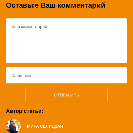
Оставьте Ваш комментарий
Автор статьи:
МИРА СЕЛИЦКАЯ