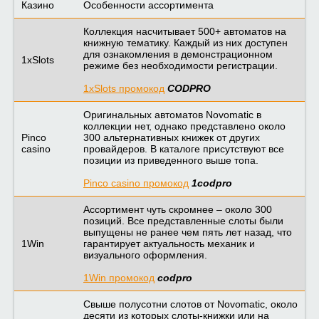
Казино
Особенности ассортимента
Коллекция насчитывает 500+ автоматов на
книжную тематику. Каждый из них доступен
для ознакомления в демонстрационном
1xSlots
режиме без необходимости регистрации.
1xSlots промокод
CODPRO
Оригинальных автоматов Novomatic в
коллекции нет, однако представлено около
Pinco
300 альтернативных книжек от других
casino
провайдеров. В каталоге присутствуют все
позиции из приведенного выше топа.
Pinco casino промокод
1codpro
Ассортимент чуть скромнее – около 300
позиций. Все представленные слоты были
выпущены не ранее чем пять лет назад, что
1Win
гарантирует актуальность механик и
визуального оформления.
1Win промокод
codpro
Свыше полусотни слотов от Novomatic, около
десяти из которых слоты-книжки или на