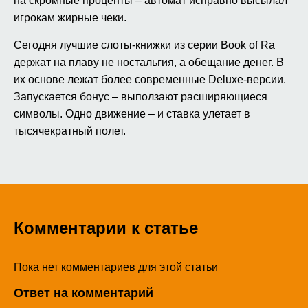
на скромные проценты – автомат исправно высылал
игрокам жирные чеки.
Сегодня лучшие слоты-книжки из серии Book of Ra
держат на плаву не ностальгия, а обещание денег. В
их основе лежат более современные Deluxe-версии.
Запускается бонус – выползают расширяющиеся
символы. Одно движение – и ставка улетает в
тысячекратный полет.
Комментарии к статье
Пока нет комментариев для этой статьи
Ответ на комментарий