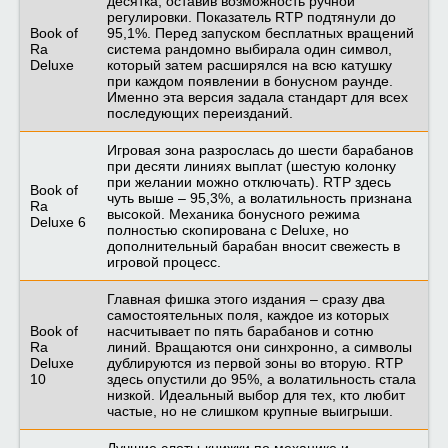
десятка, оставив возможность ручной
регулировки. Показатель RTP подтянули до
Book of
95,1%. Перед запуском бесплатных вращений
Ra
система рандомно выбирала один символ,
Deluxe
который затем расширялся на всю катушку
при каждом появлении в бонусном раунде.
Именно эта версия задала стандарт для всех
последующих переизданий.
Игровая зона разрослась до шести барабанов
при десяти линиях выплат (шестую колонку
при желании можно отключать). RTP здесь
Book of
чуть выше – 95,3%, а волатильность признана
Ra
высокой. Механика бонусного режима
Deluxe 6
полностью скопирована с Deluxe, но
дополнительный барабан вносит свежесть в
игровой процесс.
Главная фишка этого издания – сразу два
самостоятельных поля, каждое из которых
Book of
насчитывает по пять барабанов и сотню
Ra
линий. Вращаются они синхронно, а символы
Deluxe
дублируются из первой зоны во вторую. RTP
10
здесь опустили до 95%, а волатильность стала
низкой. Идеальный выбор для тех, кто любит
частые, но не слишком крупные выигрыши.
Лучшие слоты-книжки по механике и