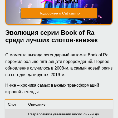
Подробнее о Cat casino
Эволюция серии Book of Ra
среди лучших слотов-книжек
С момента выхода легендарный автомат Book of Ra
пережил больше пятнадцати перерождений. Первое
обновление случилось в 2008-м, а самый новый релиз
на сегодня датируется 2019-м.
Ниже – хроника самых важных трансформаций
игровой легенды.
Слот
Описание
Разработчики увеличили число линий до