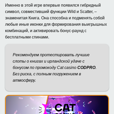
Именно в этой игре впервые появился гибридный
символ, совместивший функции Wild и Scatter, –
знаменитая Книга. Она способна и подменять собой
любые иные иконки для формирования выигрышных
комбинаций, и активировать бонус-раунд с
бесплатными спинами.
Рекомендуем протестировать лучшие
слоты о книгах и ирландской удаче с
бонусом по
промокоду Cat casino
CODPRO
.
Без риска, с полным погружением в
атмосферу.