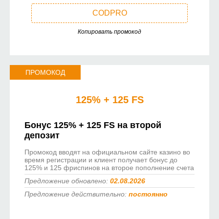
CODPRO
Копировать промокод
ПРОМОКОД
125% + 125 FS
Бонус 125% + 125 FS на второй
депозит
Промокод вводят на официальном сайте казино во
время регистрации и клиент получает бонус до
125% и 125 фриспинов на второе пополнение счета
Предложение обновлено:
02.08.2026
Предложение действительно:
постоянно