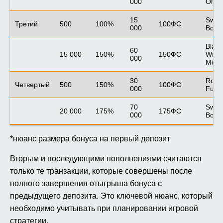
000
Olym
15
Swee
Третий
500
100%
100ФС
000
Bona
Blazi
60
15 000
150%
150ФС
Wilds
000
Mega
30
Roos
Четвертый
500
150%
100ФС
000
Fury 
70
Swee
20 000
175%
175ФС
000
Bona
*нюанс размера бонуса на первый депозит
Вторым и последующими пополнениями считаются
только те транзакции, которые совершены после
полного завершения отыгрыша бонуса с
предыдущего депозита. Это ключевой нюанс, который
необходимо учитывать при планировании игровой
стратегии.