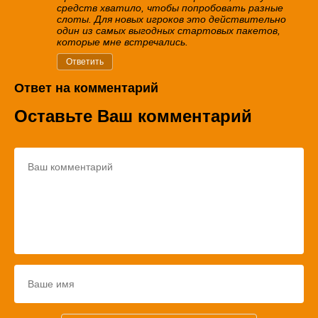
средств хватило, чтобы попробовать разные
слоты. Для новых игроков это действительно
один из самых выгодных стартовых пакетов,
которые мне встречались.
Ответить
Ответ на комментарий
Оставьте Ваш комментарий