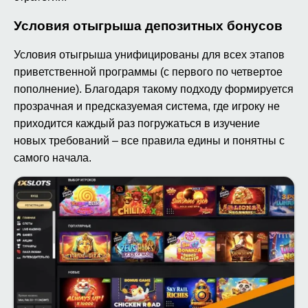
Условия отыгрыша депозитных бонусов
Условия отыгрыша унифицированы для всех этапов
приветственной программы (с первого по четвертое
пополнение). Благодаря такому подходу формируется
прозрачная и предсказуемая система, где игроку не
приходится каждый раз погружаться в изучение
новых требований – все правила едины и понятны с
самого начала.