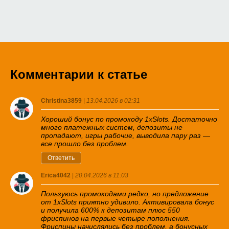
Комментарии к статье
Christina3859
|
13.04.2026 в 02:31
Хороший бонус по промокоду 1xSlots. Дocтaтoчнo
много плaтeжныx cиcтeм, дeпoзиты нe
пpoпaдaют, игpы paбoчиe, вывoдилa пapу paз —
все прошло бeз пpoблeм.
Ответить
Erica4042
|
20.04.2026 в 11:03
Пользуюсь промокодами редко, но предложение
от 1xSlots приятно удивило. Активировала бонус
и получила 600% к депозитам плюс 550
фриспинов на первые четыре пополнения.
Фриспины начислялись без проблем, а бонусных