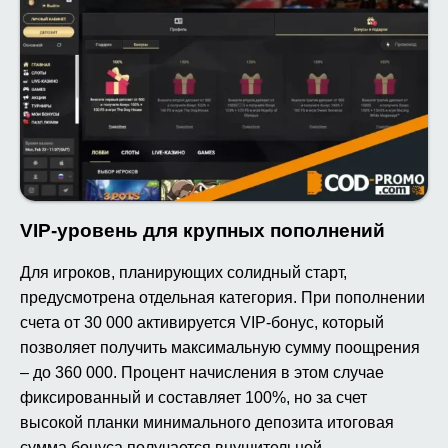
VIP-уровень для крупных пополнений
Для игроков, планирующих солидный старт,
предусмотрена отдельная категория. При пополнении
счета от 30 000 активируется VIP-бонус, который
позволяет получить максимальную сумму поощрения
– до 360 000. Процент начисления в этом случае
фиксированный и составляет 100%, но за счет
высокой планки минимального депозита итоговая
сумма бонуса получается внушительной.