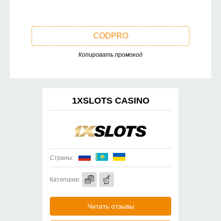
CODPRO
Копировать промокод
1XSLOTS CASINO
Страны:
Категории:
Читать отзывы