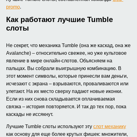
promo
.
Как работают лучшие Tumble
слоты
Не секрет, что механика Tumble (она же каскад, она же
Avalanche) – относительно свежее, но уже культовое
явление в мире онлайн-слотов. Объясняем на
пальцах. Вы собрали выигрышную комбинацию. В
этот момент символы, которые принесли вам деньги,
исчезают с экрана – взрываются, проваливаются или
улетают. На их место сверху падают новые иконки.
Если из них снова складывается оплачиваемая
связка – история повторяется. И так до тех пор, пока
каскады не иссякнут.
Лучшие Tumble слоты используют эту
слот механику
как основу для еще более крутых фишек: множители,