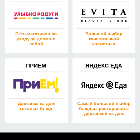
Сеть магазинов по
Большой выбор
уходу за домом и
качественной
собой
косметики
ПРИЕМ
ЯНДЕКС ЕДА
Доставка на дом
Самый большой выбор
готовых блюд
блюд из ресторанов с
доставкой на дом