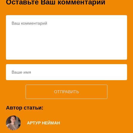
Оставьте Ваш комментарий
Автор статьи:
АРТУР НЕЙМАН