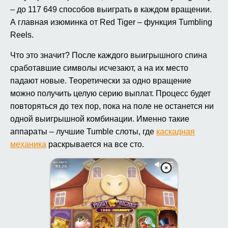
– до 117 649 способов выиграть в каждом вращении.
А главная изюминка от Red Tiger – функция Tumbling
Reels.
Что это значит? После каждого выигрышного спина
сработавшие символы исчезают, а на их место
падают новые. Теоретически за одно вращение
можно получить целую серию выплат. Процесс будет
повторяться до тех пор, пока на поле не останется ни
одной выигрышной комбинации. Именно такие
аппараты – лучшие Tumble слоты, где
каскадная
механика
раскрывается на все сто.