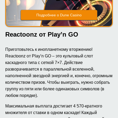
Подробнее о Dune Casino
Reactoonz от Play’n GO
Приготовьтесь к инопланетному вторжению!
Reactoonz от Play’n GO – это культовый слот
каскадного типа с сеткой 7×7. Действие
разворачивается в параллельной вселенной,
наполненной звездной энергией и, конечно, огромным
количеством призов. Чтобы выиграть, нужно собрать
группу из пяти или более одинаковых символов (в
любом порядке).
Максимальная выплата достигает 4 570-кратного
множителя от ставки в одном каскаде! Каждый