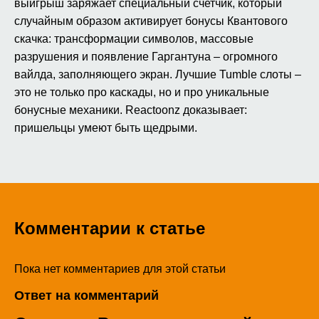
выигрыш заряжает специальный счетчик, который
случайным образом активирует бонусы Квантового
скачка: трансформации символов, массовые
разрушения и появление Гаргантуна – огромного
вайлда, заполняющего экран. Лучшие Tumble слоты –
это не только про каскады, но и про уникальные
бонусные механики. Reactoonz доказывает:
пришельцы умеют быть щедрыми.
Комментарии к статье
Пока нет комментариев для этой статьи
Ответ на комментарий