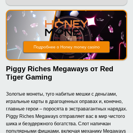
Подробнее о Honey money casino
Piggy Riches Megaways от Red
Tiger Gaming
Золотые монеты, туго набитые мешки с деньгами,
игральные карты в драгоценных оправах и, конечно,
главные герои – поросята в экстравагантных нарядах.
Piggy Riches Megaways отправляет вас в мир чистого
шика и безудержного богатства. Слот напичкан
популярными фишками, включая механику Megaways