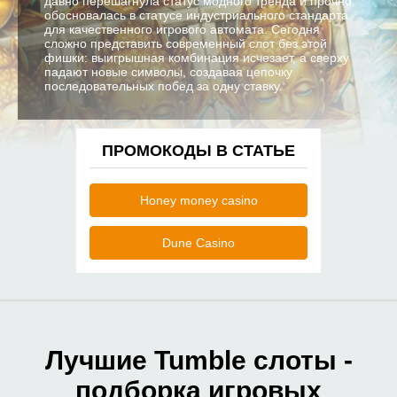
давно перешагнула статус модного тренда и прочно
обосновалась в статусе индустриального стандарта
для качественного игрового автомата. Сегодня
сложно представить современный слот без этой
фишки: выигрышная комбинация исчезает, а сверху
падают новые символы, создавая цепочку
последовательных побед за одну ставку.
ПРОМОКОДЫ В СТАТЬЕ
Honey money casino
Dune Casino
Лучшие Tumble слоты -
подборка игровых