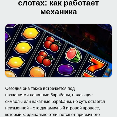
слотах: как работает
механика
Сегодня она также встречается под
названиями лавинные барабаны, падающие
символы или накатные барабаны, но суть остается
неизменной – это динамичный игровой процесс,
который кардинально отличается от привычного