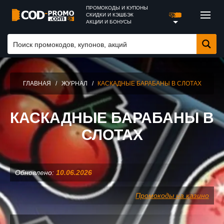
ПРОМОКОДЫ И КУПОНЫ
СКИДКИ И КЭШБЭК
АКЦИИ И БОНУСЫ
ГЛАВНАЯ
/
ЖУРНАЛ
/
КАСКАДНЫЕ БАРАБАНЫ В СЛОТАХ
КАСКАДНЫЕ БАРАБАНЫ В
СЛОТАХ
Обновлено:
10.06.2026
Промокоды на казино