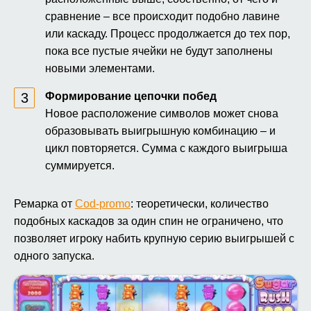
сравнение – все происходит подобно лавине
или каскаду. Процесс продолжается до тех пор,
пока все пустые ячейки не будут заполнены
новыми элементами.
Формирование цепочки побед
Новое расположение символов может снова
образовывать выигрышную комбинацию – и
цикл повторяется. Сумма с каждого выигрыша
суммируется.
Ремарка от
Cod-promo
: теоретически, количество
подобных каскадов за один спин не ограничено, что
позволяет игроку набить крупную серию выигрышей с
одного запуска.