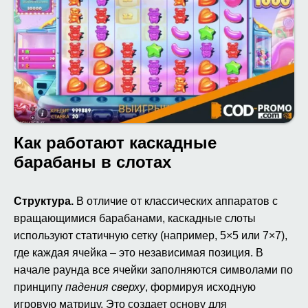
Как работают каскадные
барабаны в слотах
Структура.
В отличие от классических аппаратов с
вращающимися барабанами, каскадные слоты
используют статичную сетку (например, 5×5 или 7×7),
где каждая ячейка – это независимая позиция. В
начале раунда все ячейки заполняются символами по
принципу
падения сверху
, формируя исходную
игровую матрицу. Это создает основу для