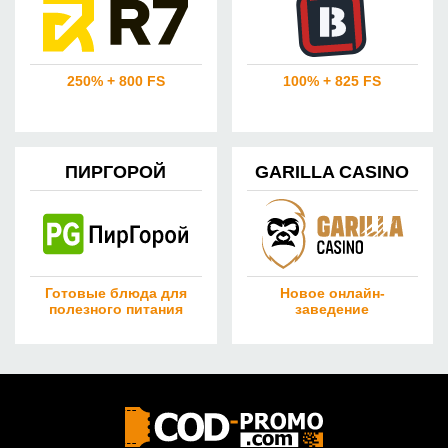
250% + 800 FS
100% + 825 FS
ПИРГОРОЙ
GARILLA CASINO
Готовые блюда для
Новое онлайн-
полезного питания
заведение