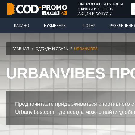
ПРОМОКОДЫ И КУПОНЫ
СКИДКИ И КЭШБЭК
АКЦИИ И БОНУСЫ
КАЗИНО
БУКМЕКЕРЫ
ПОКЕР
РАЗВЛЕЧЕНИ
ГЛАВНАЯ
/
ОДЕЖДА И ОБУВЬ
/
URBANVIBES
URBANVIBES П
Предпочитаете придерживаться спортивного ст
Urbanvibes.com, где всегда можно найти удоб