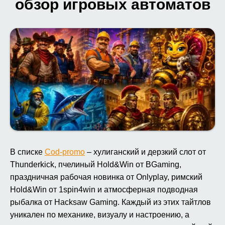
обзор игровых автоматов
В списке
Cod-promo
– хулиганский и дерзкий слот от
Thunderkick, пчелиный Hold&Win от BGaming,
праздничная рабочая новинка от Onlyplay, римский
Hold&Win от 1spin4win и атмосферная подводная
рыбалка от Hacksaw Gaming. Каждый из этих тайтлов
уникален по механике, визуалу и настроению, а