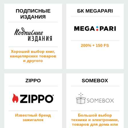
ПОДПИСНЫЕ
БК MEGAPARI
ИЗДАНИЯ
200% + 150 FS
Хороший выбор книг,
канцелярских товаров
и другого
ZIPPO
SOMEBOX
Известный бренд
Большой выбор
зажигалок
техники и электроники,
товаров для дома или