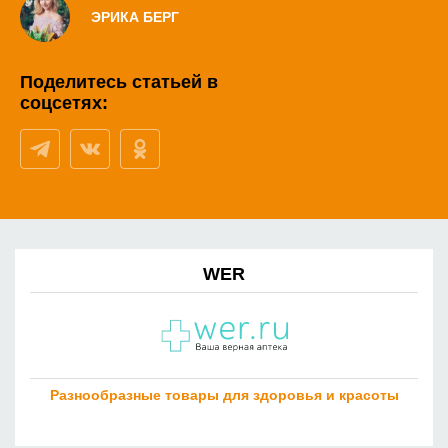
ЭРИКА БЕРГ
Поделитесь статьей в
соцсетях:
WER
Разнообразные товары для здоровья и красоты