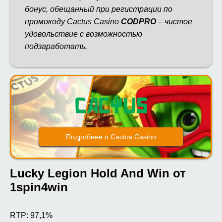
бонус, обещанный при регистрации по
промокоду Cactus Casino
CODPRO
– чистое
удовольствие с возможностью
подзаработать.
Подробнее о Cactus Casino
Lucky Legion Hold And Win от
1spin4win
RTP: 97,1%