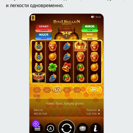
и легкости одновременно.