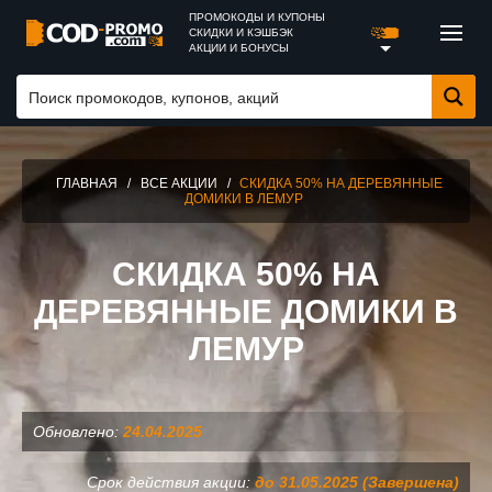
ПРОМОКОДЫ И КУПОНЫ
СКИДКИ И КЭШБЭК
АКЦИИ И БОНУСЫ
ГЛАВНАЯ
/
ВСЕ АКЦИИ
/
СКИДКА 50% НА ДЕРЕВЯННЫЕ
ДОМИКИ В ЛЕМУР
СКИДКА 50% НА
ДЕРЕВЯННЫЕ ДОМИКИ В
ЛЕМУР
Обновлено:
24.04.2025
Срок действия акции:
до 31.05.2025 (Завершена)