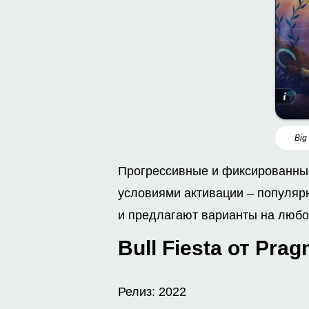
Big
Прогрессивные и фиксированные
условиями активации – популяр
и предлагают варианты на любой
Bull Fiesta от Prag
Релиз: 2022