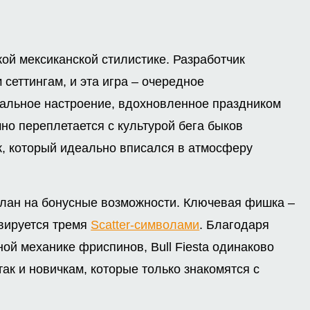
ой мексиканской стилистике. Разработчик
сеттингам, и эта игра – очередное
альное настроение, вдохновленное праздником
ично переплетается с культурой бега быков
к, который идеально вписался в атмосферу
елан на бонусные возможности. Ключевая фишка –
вируется тремя
Scatter-символами
. Благодаря
ой механике фриспинов, Bull Fiesta одинаково
так и новичкам, которые только знакомятся с