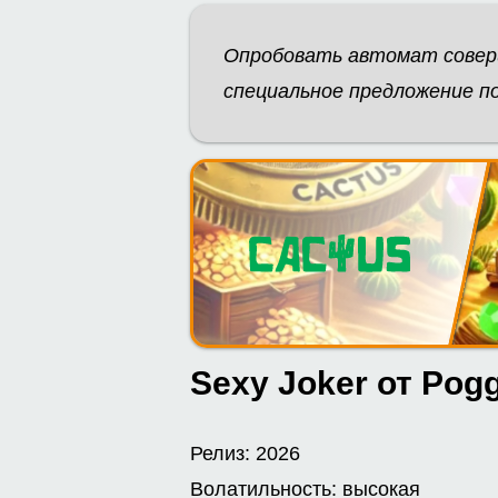
Опробовать автомат совер
специальное предложение п
Sexy Joker от Pogg
Релиз: 2026
Волатильность: высокая