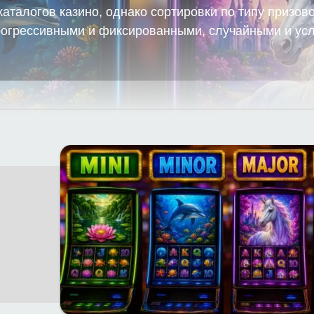
аталогов казино, однако сортировки по типу призов
прогрессивными и фиксированными, случайными и ус