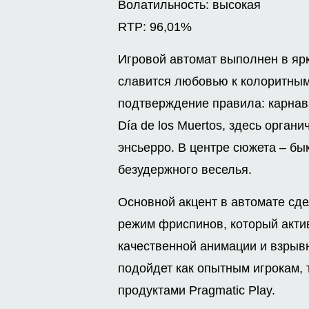
Волатильность: высокая
RTP: 96,01%
Игровой автомат выполнен в ярк
славится любовью к колоритным 
подтверждение правила: карнав
Día de los Muertos, здесь орган
энсьерро. В центре сюжета – бы
безудержного веселья.
Основной акцент в автомате сд
режим фриспинов, который акти
качественной анимации и взрывн
подойдет как опытным игрокам, 
продуктами Pragmatic Play.