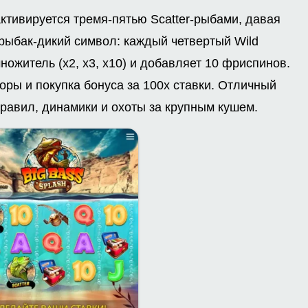
ктивируется тремя-пятью Scatter-рыбами, давая
 рыбак-дикий символ: каждый четвертый Wild
ожитель (x2, x3, x10) и добавляет 10 фриспинов.
ры и покупка бонуса за 100x ставки. Отличный
равил, динамики и охоты за крупным кушем.