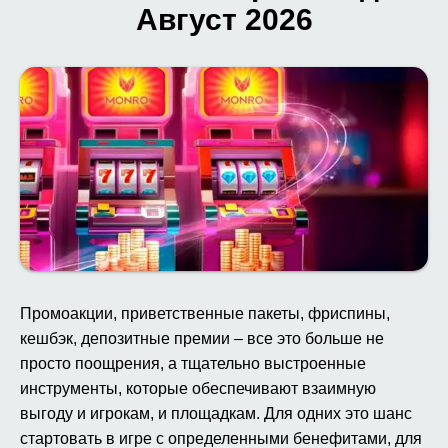
Август 2026
Промоакции, приветственные пакеты, фриспины,
кешбэк, депозитные премии – все это больше не
просто поощрения, а тщательно выстроенные
инструменты, которые обеспечивают взаимную
выгоду и игрокам, и площадкам. Для одних это шанс
стартовать в игре с определенными бенефитами, для