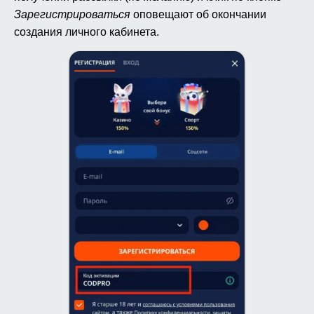
Зарегистрироваться
оповещают об окончании
создания личного кабинета.