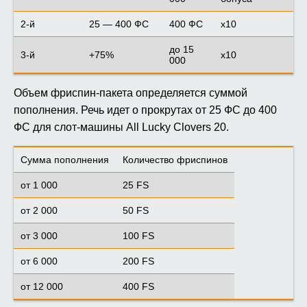
2-й
25 — 400 ФС
400 ФС
х10
до 15
3-й
+75%
х10
000
Объем фриспин-пакета определяется суммой
пополнения. Речь идет о прокрутах от 25 ФС до 400
ФС для слот-машины All Lucky Clovers 20.
Сумма пополнения
Количество фриспинов
от 1 000
25 FS
от 2 000
50 FS
от 3 000
100 FS
от 6 000
200 FS
от 12 000
400 FS