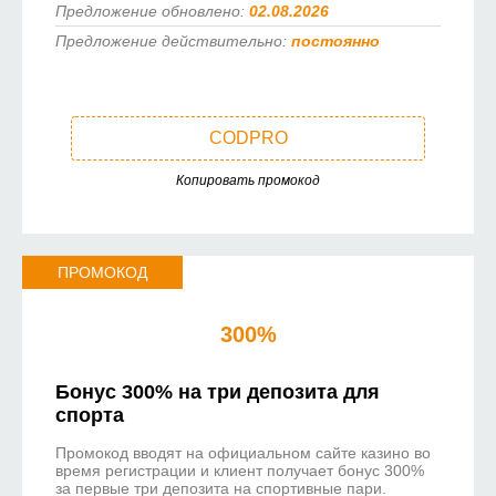
Предложение обновлено:
02.08.2026
Предложение действительно:
постоянно
CODPRO
Копировать промокод
ПРОМОКОД
300%
Бонус 300% на три депозита для
спорта
Промокод вводят на официальном сайте казино во
время регистрации и клиент получает бонус 300%
за первые три депозита на спортивные пари.