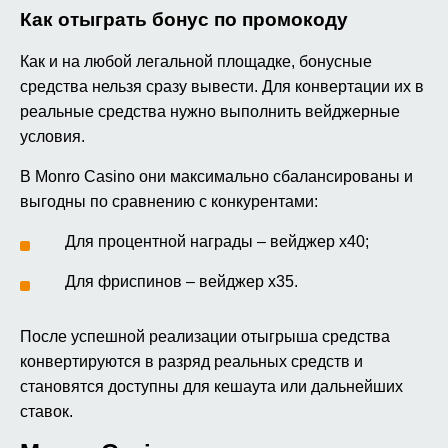
Как отыграть бонус по промокоду
Как и на любой легальной площадке, бонусные
средства нельзя сразу вывести. Для конвертации их в
реальные средства нужно выполнить вейджерные
условия.
В Monro Casino они максимально сбалансированы и
выгодны по сравнению с конкурентами:
Для процентной награды – вейджер x40;
Для фриспинов – вейджер x35.
После успешной реализации отыгрыша средства
конвертируются в разряд реальных средств и
становятся доступны для кешаута или дальнейших
ставок.