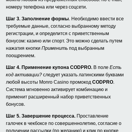
номеру телефона или через соцсети.
Шаг 3. Заполнение формы
. Необходимо ввести все
требуемые данные, согласно выбранному методу
регистрации, и определится с приветственным
бонусом: казино или спорт. Это можно сделать путем
нажатия кнопки
Применить
под выбранным
поощрением.
Шаг 4. Применение купона CODPRO.
В поле
Есть
код активации?
следует указать латинскими буквами
любой высоты Monro Casino промокод
CODPRO
.
Система мгновенно активирует комбинацию и
применит расширенный набор приветственных
бонусов.
Шаг 5. Завершение процесса.
Проставление
галочек в чекбоксе по совершеннолетию, согласие о
получении рассылки (по желанию) и клик по кнопке