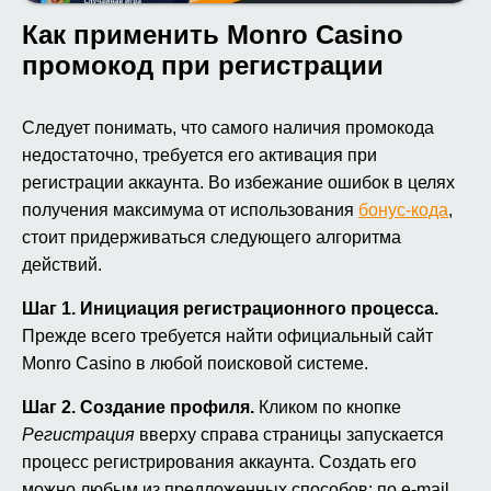
Как применить Monro Casino
промокод при регистрации
Следует понимать, что самого наличия промокода
недостаточно, требуется его активация при
регистрации аккаунта. Во избежание ошибок в целях
получения максимума от использования
бонус-кода
,
стоит придерживаться следующего алгоритма
действий.
Шаг 1. Инициация регистрационного процесса.
Прежде всего требуется найти официальный сайт
Monro Casino в любой поисковой системе.
Шаг 2. Создание профиля.
Кликом по кнопке
Регистрация
вверху справа страницы запускается
процесс регистрирования аккаунта. Создать его
можно любым из предложенных способов: по e-mail,