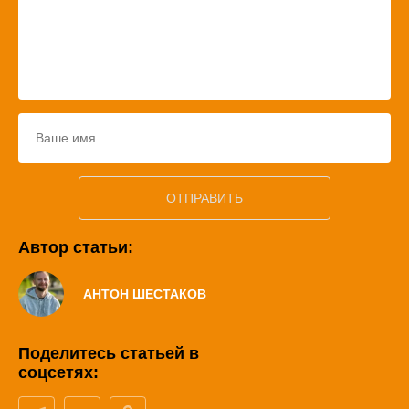
Автор статьи:
АНТОН ШЕСТАКОВ
Поделитесь статьей в
соцсетях: