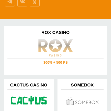
ROX CASINO
300% + 500 FS
CACTUS CASINO
SOMEBOX