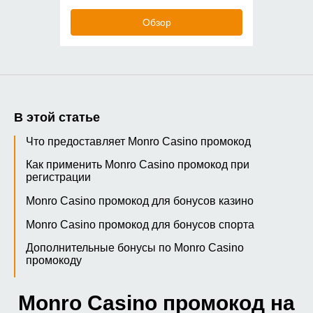
Обзор
В этой статье
Что предоставляет Monro Casino промокод
Как применить Monro Casino промокод при
регистрации
Monro Casino промокод для бонусов казино
Monro Casino промокод для бонусов спорта
Дополнительные бонусы по Monro Casino
промокоду
Monro Casino промокод на