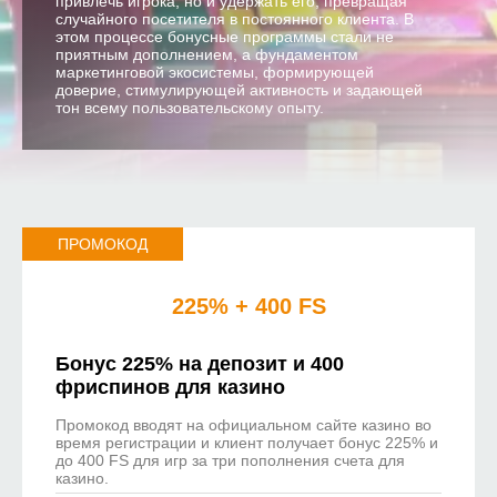
привлечь игрока, но и удержать его, превращая
случайного посетителя в постоянного клиента. В
этом процессе бонусные программы стали не
приятным дополнением, а фундаментом
маркетинговой экосистемы, формирующей
доверие, стимулирующей активность и задающей
тон всему пользовательскому опыту.
ПРОМОКОД
225% + 400 FS
Бонус 225% на депозит и 400
фриспинов для казино
Промокод вводят на официальном сайте казино во
время регистрации и клиент получает бонус 225% и
до 400 FS для игр за три пополнения счета для
казино.