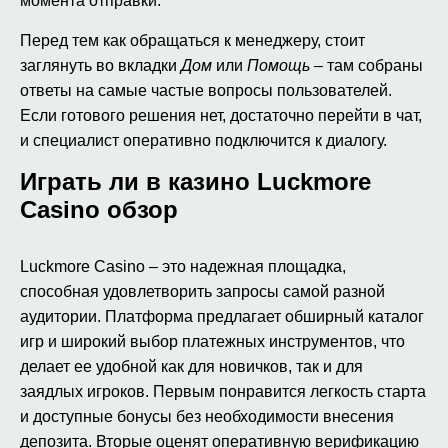
момента отправки.
Перед тем как обращаться к менеджеру, стоит
заглянуть во вкладки
Дом
или
Помощь
– там собраны
ответы на самые частые вопросы пользователей.
Если готового решения нет, достаточно перейти в чат,
и специалист оперативно подключится к диалогу.
Играть ли в казино Luckmore
Casino обзор
Luckmore Casino – это надежная площадка,
способная удовлетворить запросы самой разной
аудитории. Платформа предлагает обширный каталог
игр и широкий выбор платежных инструментов, что
делает ее удобной как для новичков, так и для
заядлых игроков. Первым понравится легкость старта
и доступные бонусы без необходимости внесения
депозита. Вторые оценят оперативную верификацию