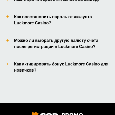
Как восстановить пароль от аккаунта
Luckmore Casino?
Можно ли выбрать другую валюту счета
после регистрации в Luckmore Casino?
Как активировать бонус Luckmore Casino для
новичков?