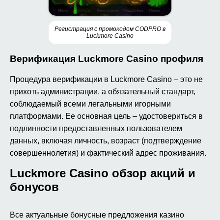
Регистрация с промокодом CODPRO в
Luckmore Casino
Верификация
Luckmore
Casino
профиля
Процедура верификации в Luckmore Casino – это не
прихоть администрации, а обязательный стандарт,
соблюдаемый всеми легальными игорными
платформами. Ее основная цель – удостовериться в
подлинности предоставленных пользователем
данных, включая личность, возраст (подтверждение
совершеннолетия) и фактический адрес проживания.
Luckmore Casino обзор акций и
бонусов
Все актуальные бонусные предложения казино