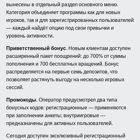
вынесены в отдельный раздел основного меню.
Категория объединяет программы как для новых
игроков, так и для зарегистрированных пользователей
— каждый найдёт опцию под свои привычки и
уровень активности.
Приветственный бонус
. Новым клиентам доступен
расширенный пакет поощрений: до 700% от суммы
пополнения и 700 бесплатных вращений. Бонус
распределяется на первые семь депозитов, что
позволяет растянуть выгоду на несколько игровых
сессий.
Промокоды
. Оператор предусмотрел два типа
бонусных кодов: регистрационные — применяются
при заполнении анкеты; внутриигровые —
предназначены для активных пользователей.
Сегодня доступен эксклюзивный регистрационный