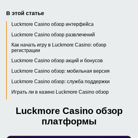
В этой статье
Luckmore Casino обзор интерфейса
Luckmore Casino обзор развлечений
Как начать игру в Luckmore Casino: обзор
регистрации
Luckmore Casino обзор акций и бонусов
Luckmore Casino обзор: мобильная версия
Luckmore Casino обзор: служба поддержки
Играть ли в казино Luckmore Casino обзор
Luckmore Casino обзор
платформы