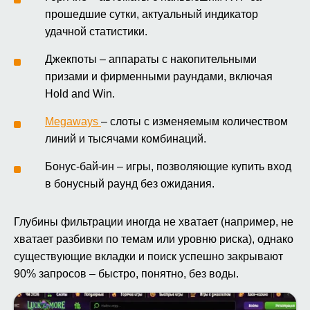
прошедшие сутки, актуальный индикатор
удачной статистики.
Джекпоты – аппараты с накопительными
призами и фирменными раундами, включая
Hold and Win.
Megaways
– слоты с изменяемым количеством
линий и тысячами комбинаций.
Бонус-бай-ин – игры, позволяющие купить вход
в бонусный раунд без ожидания.
Глубины фильтрации иногда не хватает (например, не
хватает разбивки по темам или уровню риска), однако
существующие вкладки и поиск успешно закрывают
90% запросов – быстро, понятно, без воды.