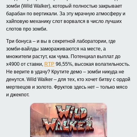
зомби (Wild Walker), который полностью закрывает
барабан по вертикали. За эту мрачную атмосферу и
хайповую механику слот ворвался в число лучших
слотов про зомби.
Три бонуса – и вы в секретной лаборатории, где
зомби-вайлды замораживаются на месте, а
множители растут, как чума. Потенциал выплат до
x4900 от ставки,
RTP
96,55%, высокая волатильность.
Не верите в удачу? Крутите демо – зомби никуда не
денутся. Wild Walker – для тех, кто хочет битву с ордой
мертвецов и золото. Фруктов здесь нет – только мясо
и джекпот.