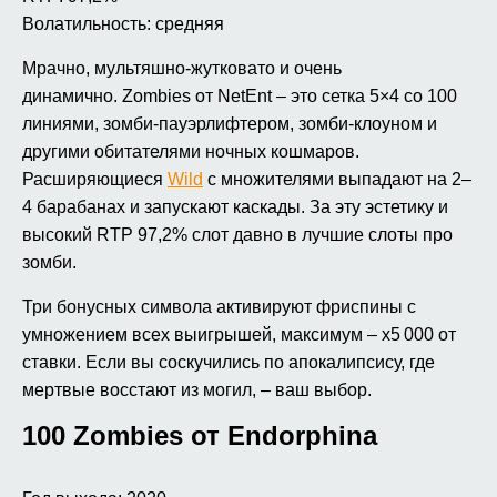
Волатильность: средняя
Мрачно, мультяшно-жутковато и очень
динамично. Zombies от NetEnt – это сетка 5×4 со 100
линиями, зомби-пауэрлифтером, зомби-клоуном и
другими обитателями ночных кошмаров.
Расширяющиеся
Wild
с множителями выпадают на 2–
4 барабанах и запускают каскады. За эту эстетику и
высокий RTP 97,2% слот давно в лучшие слоты про
зомби.
Три бонусных символа активируют фриспины с
умножением всех выигрышей, максимум – х5 000 от
ставки. Если вы соскучились по апокалипсису, где
мертвые восстают из могил, – ваш выбор.
100 Zombies от Endorphina