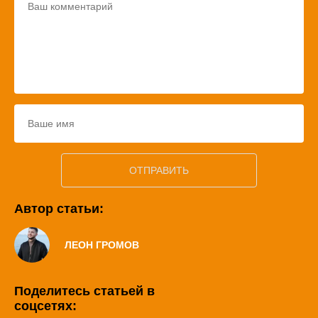
Автор статьи:
ЛЕОН ГРОМОВ
Поделитесь статьей в
соцсетях: