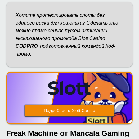
Хотите протестировать слоты без
единого риска для кошелька? Сделать это
можно прямо сейчас путем активации
эксклюзивного
промокода Slott Casino
CODPRO
, подготовленный командой Код-
промо.
Подробнее о Slott Casino
Freak Machine от Mancala Gaming