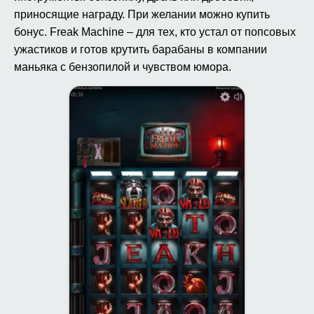
приносящие награду. При желании можно купить
бонус. Freak Machine – для тех, кто устал от попсовых
ужастиков и готов крутить барабаны в компании
маньяка с бензопилой и чувством юмора.