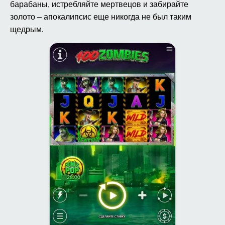
барабаны, истребляйте мертвецов и забирайте
золото – апокалипсис еще никогда не был таким
щедрым.