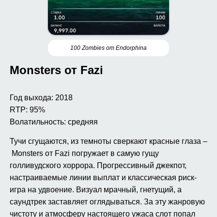
100 Zombies от Endorphina
Monsters от Fazi
Год выхода: 2018
RTP: 95%
Волатильность: средняя
Тучи сгущаются, из темноты сверкают красные глаза –
Monsters от Fazi погружает в самую гущу
голливудского хоррора. Прогрессивный джекпот,
настраиваемые линии выплат и классическая риск-
игра на удвоение. Визуал мрачный, гнетущий, а
саундтрек заставляет оглядываться. За эту жанровую
чистоту и атмосферу настоящего ужаса слот попал