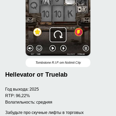
Tombstone R.I.P. от Nolimit City
Hellevator от Truelab
Год выхода: 2025
RTP: 96,22%
Волатильность: средняя
Забудьте про скучные лифты в торговых