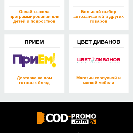
Онлайн-школа
Большой выбор
программирования для
автозапчастей и других
детей и подростков
товаров
ПРИЕМ
ЦВЕТ ДИВАНОВ
Доставка на дом
Магазин корпусной и
готовых блюд
мягкой мебели