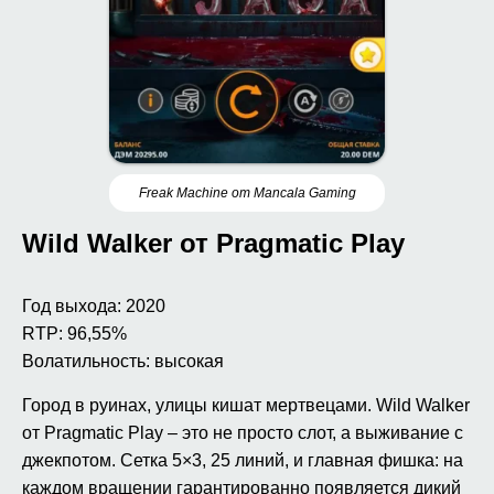
Freak Machine от Mancala Gaming
Wild Walker от Pragmatic Play
Год выхода: 2020
RTP: 96,55%
Волатильность: высокая
Город в руинах, улицы кишат мертвецами. Wild Walker
от Pragmatic Play – это не просто слот, а выживание с
джекпотом. Сетка 5×3, 25 линий, и главная фишка: на
каждом вращении гарантированно появляется дикий