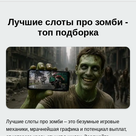
Лучшие слоты про зомби -
топ подборка
Лучшие слоты про зомби – это безумные игровые
механики, мрачнейшая графика и потенциал выплат,