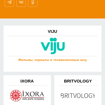
VIJU
Фильмы, сериалы и телевизионные шоу
IXORA
BRITVOLOGY