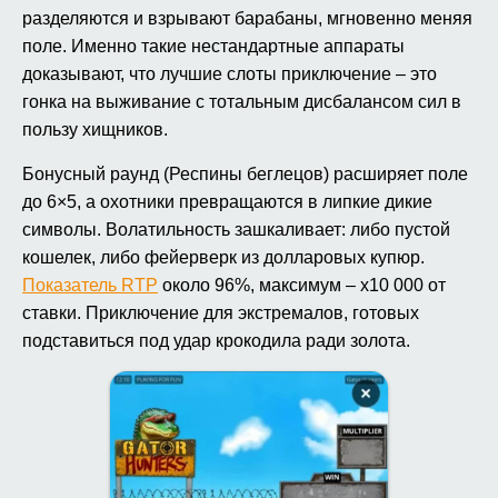
разделяются и взрывают барабаны, мгновенно меняя
поле. Именно такие нестандартные аппараты
доказывают, что лучшие слоты приключение – это
гонка на выживание с тотальным дисбалансом сил в
пользу хищников.
Бонусный раунд (Респины беглецов) расширяет поле
до 6×5, а охотники превращаются в липкие дикие
символы. Волатильность зашкаливает: либо пустой
кошелек, либо фейерверк из долларовых купюр.
Показатель RTP
около 96%, максимум – x10 000 от
ставки. Приключение для экстремалов, готовых
подставиться под удар крокодила ради золота.