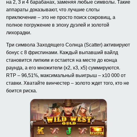
на 2, 3 и 4 барабанах, заменяя любые символы. Такие
аппараты доказывают, что лучшие слоты
приключение – это не просто поиск сокровищ, а
полное погружение в эпоху дуэлей и золотой
лихорадки.
Три символа Заходящего Солнца (Scatter) активируют
бонус с 8 фриспинами. Каждый выпавший вайлд
становится липким и остается на месте до конца
раунда, а его множители (x2, x3, x5) суммируются.
RTP – 96,51%, максимальный выигрыш – x10 000 от
ставки. Хватайте винчестер – золото ждет того, кто не
боится риска.