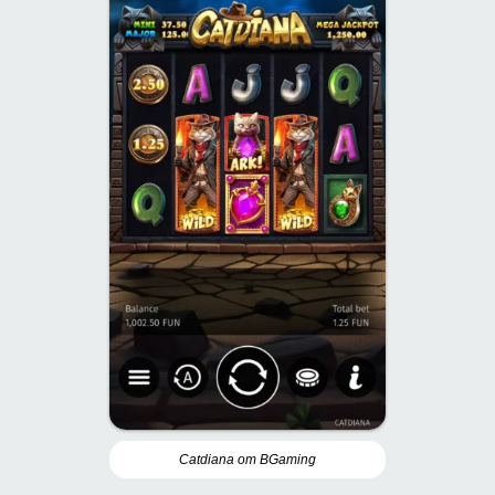
Catdiana от BGaming