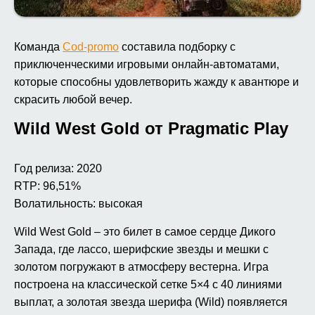
Команда
Cod-promo
составила подборку с
приключенческими игровыми онлайн-автоматами,
которые способны удовлетворить жажду к авантюре и
скрасить любой вечер.
Wild West Gold от Pragmatic Play
Год релиза: 2020
RTP: 96,51%
Волатильность: высокая
Wild West Gold – это билет в самое сердце Дикого
Запада, где лассо, шерифские звезды и мешки с
золотом погружают в атмосферу вестерна. Игра
построена на классической сетке 5×4 с 40 линиями
выплат, а золотая звезда шерифа (Wild) появляется