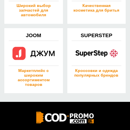
Широкий выбор
Качественная
запчастей для
косметика для бритья
автомобиля
JOOM
SUPERSTEP
Маркетплейс с
Кроссовки и одежда
широким
популярных брендов
ассортиментом
товаров