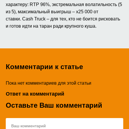
характеру: RTP 96%, экстремальная волатильность (5
из 5), максимальный выигрыш – х25 000 от
ставки. Cash Truck – для тех, кто не боится рисковать
и готов идти на таран ради крупного куша.
Комментарии к статье
Пока нет комментариев для этой статьи
Ответ на комментарий
Оставьте Ваш комментарий