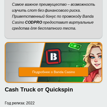
Самое важное преимущество – возможность
изучить слот без финансового риска.
Приветственный бонус по
промокоду Banda
Casino
CODPRO
предоставит виртуальные
средства для бесплатного теста.
Подробнее о Banda Casino
Cash Truck от Quickspin
Год релиза: 2022