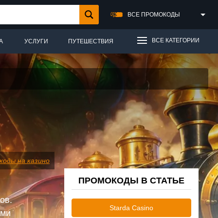
ВСЕ ПРОМОКОДЫ
ВСЕ КАТЕГОРИИ
А
УСЛУГИ
ПУТЕШЕСТВИЯ
коды на казино
ПРОМОКОДЫ В СТАТЬЕ
ов.
Starda Casino
ыми