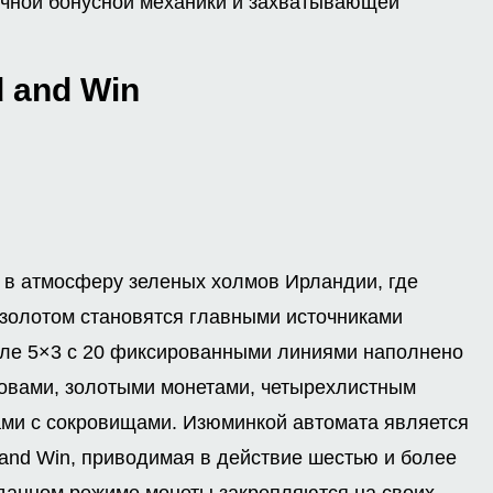
ичной бонусной механики и захватывающей
d and Win
в в атмосферу зеленых холмов Ирландии, где
 золотом становятся главными источниками
оле 5×3 с 20 фиксированными линиями наполнено
овами, золотыми монетами, четырехлистным
ками с сокровищами. Изюминкой автомата является
 and Win, приводимая в действие шестью и более