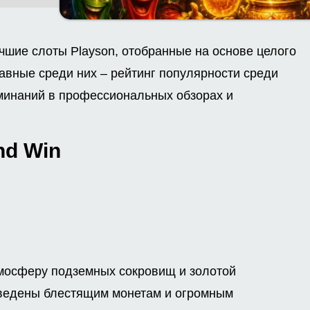
чшие слоты Playson, отобранные на основе целого
авные среди них – рейтинг популярности среди
оминаний в профессиональных обзорах и
and Win
тмосферу подземных сокровищ и золотой
тведены блестящим монетам и огромным