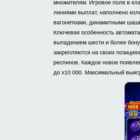
множителям. Игровое поле в кл
линиями выплат, наполнено кол
вагонетками, динамитными шашк
Ключевая особенность автомат
выпадением шести и более бон
закрепляются на своих позиция
респинов. Каждое новое появле
до х10 000. Максимальный выиг