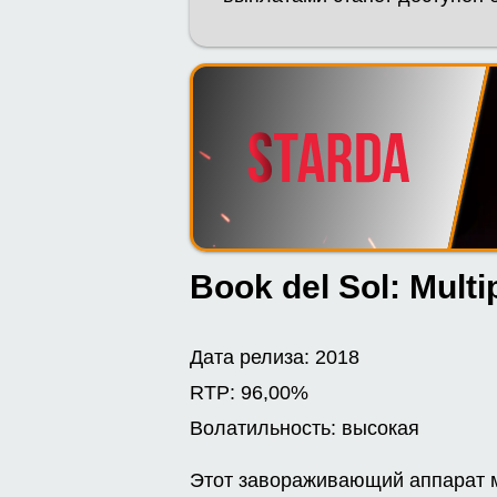
Book del Sol: Multip
Дата релиза: 2018
RTP: 96,00%
Волатильность: высокая
Этот завораживающий аппарат м