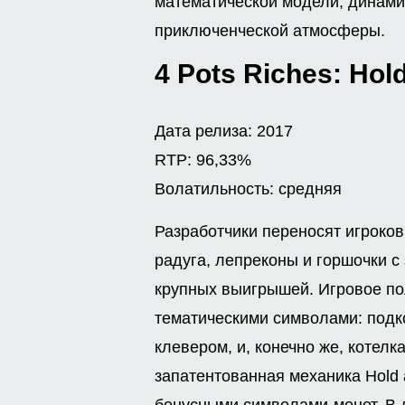
математической модели, динам
приключенческой атмосферы.
4 Pots Riches: Hol
Дата релиза: 2017
RTP: 96,33%
Волатильность: средняя
Разработчики переносят игроко
радуга, лепреконы и горшочки с
крупных выигрышей. Игровое п
тематическими символами: подк
клевером, и, конечно же, котел
запатентованная механика Hold