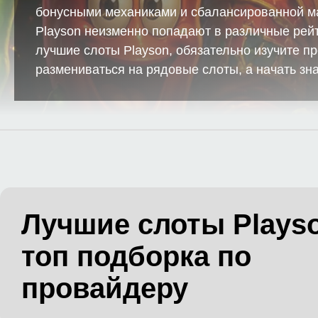
бонусными механиками и сбалансированной ма
Playson неизменно попадают в различные рейт
лучшие слоты Playson, обязательно изучите п
размениваться на рядовые слоты, а начать з
Лучшие слоты Playso
топ подборка по
провайдеру