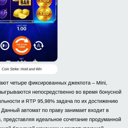
Coin Strike: Hold and Win
ают четыре фиксированных джекпота – Mini,
разыгрываются непосредственно во время бонусной
ильности и RTP 95,98% задача по их достижению
 Данный автомат по праву занимает входит в
n, представляя идеальное сочетание продуманной