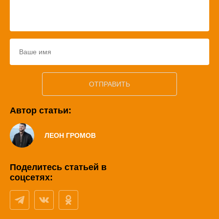
Автор статьи:
ЛЕОН ГРОМОВ
Поделитесь статьей в
соцсетях: