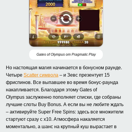
Gates of Olympus от Pragmatic Play
Но настоящая магия начинается в бонусном раунде.
Четыре
Scatter символа
– и Зевс презентует 15
фриспинов. Все выпавшее во время бонус-раунда
накапливается. Благодаря этому Gates of
Olympus заслуженно пополняет списки, где собраны
лучшие слоты Buy Bonus. А если вы не любите ждать
– активируйте Super Free Spins: здесь все множители
стартуют сразу с x10. Атмосфера накаляется
моментально, а шанс на крупный куш вырастает в