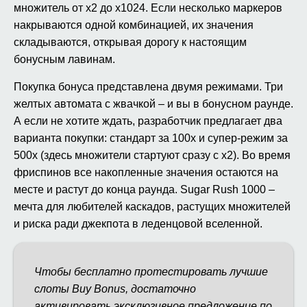
множитель от x2 до x1024. Если несколько маркеров
накрываются одной комбинацией, их значения
складываются, открывая дорогу к настоящим
бонусным лавинам.
Покупка бонуса представлена двумя режимами. Три
желтых автомата с жвачкой – и вы в бонусном раунде.
А если не хотите ждать, разработчик предлагает два
варианта покупки: стандарт за 100x и супер-режим за
500x (здесь множители стартуют сразу с x2). Во время
фриспинов все накопленные значения остаются на
месте и растут до конца раунда. Sugar Rush 1000 –
мечта для любителей каскадов, растущих множителей
и риска ради джекпота в леденцовой вселенной.
Чтобы бесплатно протестировать лучшие
слоты
Buy
Bonus, достаточно
активировать эксклюзивное предложение по