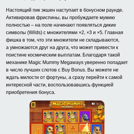
Настоящий пик экшен наступает в бонусном раунде.
Активировав фриспины, вы пробуждаете мумию
полностью – на поле начинают появляться дикие
символы (Wilds) с множителями ×2, ×3 и ×5. Главная
фишка в том, что эти множители не складываются,
а умножаются друг на друга, что может привести к
поистине космическим выплатам. Благодаря такой
механике Magic Mummy Megaways уверенно попадает
в число лучших слотов с Buy Bonus. Вы можете не
ждать милости от фортуны, а сразу перейти к самой
интересной части, воспользовавшись функцией
приобретения бонуса.