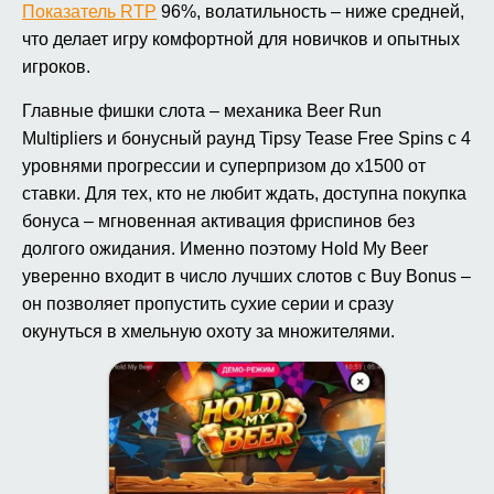
Показатель RTP
96%, волатильность – ниже средней,
что делает игру комфортной для новичков и опытных
игроков.
Главные фишки слота – механика Beer Run
Multipliers и бонусный раунд Tipsy Tease Free Spins с 4
уровнями прогрессии и суперпризом до x1500 от
ставки. Для тех, кто не любит ждать, доступна покупка
бонуса – мгновенная активация фриспинов без
долгого ожидания. Именно поэтому Hold My Beer
уверенно входит в число лучших слотов с Buy Bonus –
он позволяет пропустить сухие серии и сразу
окунуться в хмельную охоту за множителями.