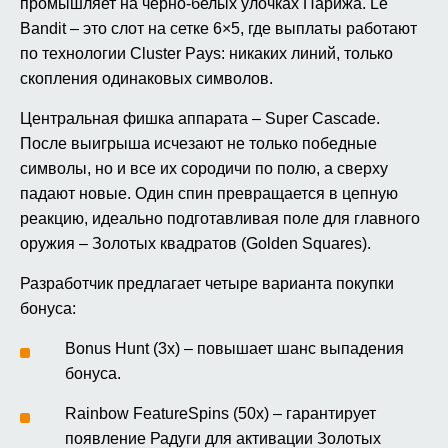
промышляет на черно-белых улочках Парижа. Le
Bandit – это слот на сетке 6×5, где выплаты работают
по технологии Cluster Pays: никаких линий, только
скопления одинаковых символов.
Центральная фишка аппарата – Super Cascade.
После выигрыша исчезают не только победные
символы, но и все их сородичи по полю, а сверху
падают новые. Один спин превращается в цепную
реакцию, идеально подготавливая поле для главного
оружия – Золотых квадратов (Golden Squares).
Разработчик предлагает четыре варианта покупки
бонуса:
Bonus Hunt (3x) – повышает шанс выпадения
бонуса.
Rainbow FeatureSpins (50x) – гарантирует
появление Радуги для активации Золотых