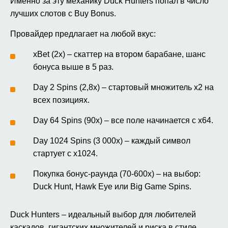
Именно за эту механику Duck Hunters попал в число
лучших слотов с Buy Bonus.
Провайдер предлагает на любой вкус:
xBet (2x) – скаттер на втором барабане, шанс
бонуса выше в 5 раз.
Day 2 Spins (2,8x) – стартовый множитель x2 на
всех позициях.
Day 64 Spins (90x) – все поле начинается с x64.
Day 1024 Spins (3 000x) – каждый символ
стартует с x1024.
Покупка бонус-раунда (70-600x) – на выбор:
Duck Hunt, Hawk Eye или Big Game Spins.
Duck Hunters – идеальный выбор для любителей
каскадов, гигантских множителей и риска в стиле