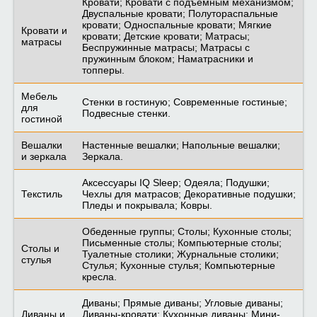
Кровати; Кровати с подъемным механизмом;
Двуспальные кровати; Полутораспальные
кровати; Односпальные кровати; Мягкие
Кровати и
кровати; Детские кровати; Матрасы;
матрасы
Беспружинные матрасы; Матрасы с
пружинным блоком; Наматрасники и
топперы.
Мебель
Стенки в гостиную; Современные гостиные;
для
Подвесные стенки.
гостиной
Вешалки
Настенные вешалки; Напольные вешалки;
и зеркала
Зеркала.
Аксессуары IQ Sleep; Одеяла; Подушки;
Текстиль
Чехлы для матрасов; Декоративные подушки;
Пледы и покрывала; Ковры.
Обеденные группы; Столы; Кухонные столы;
Письменные столы; Компьютерные столы;
Столы и
Туалетные столики; Журнальные столики;
стулья
Стулья; Кухонные стулья; Компьютерные
кресла.
Диваны; Прямые диваны; Угловые диваны;
Диваны и
Диваны-кровати; Кухонные диваны; Мини-