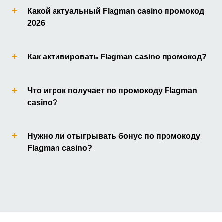
Какой актуальный Flagman casino промокод
2026
Как активировать Flagman casino промокод?
Что игрок получает по промокоду Flagman
casino?
Нужно ли отыгрывать бонус по промокоду
Flagman casino?