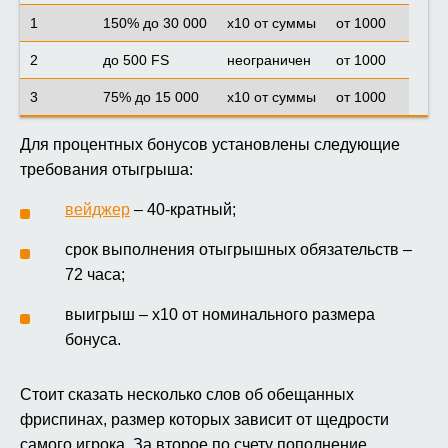
1
150% до 30 000
х10 от суммы
от 1000
2
до 500 FS
неограничен
от 1000
3
75% до 15 000
х10 от суммы
от 1000
Для процентных бонусов установлены следующие
требования отыгрыша:
вейджер
– 40-кратный;
срок выполнения отыгрышных обязательств –
72 часа;
выигрыш – х10 от номинального размера
бонуса.
Стоит сказать несколько слов об обещанных
фриспинах, размер которых зависит от щедрости
самого игрока. За второе по счету пополнение