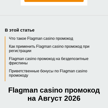
В этой статье
Что такое Flagman casino промокод
Как применить Flagman casino промокод при
регистрации
Flagman casino промокод на бездепозитные
фриспины
Приветственные бонусы по Flagman casino
промокоду
Flagman casino промокод
на Август 2026