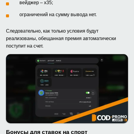
вейджер – x35;
ограничений на сумму вывода нет.
Следовательно, как только условия будут
реализованы, обещанная премия автоматически
поступит на счет.
Бонусы для ставок на спорт