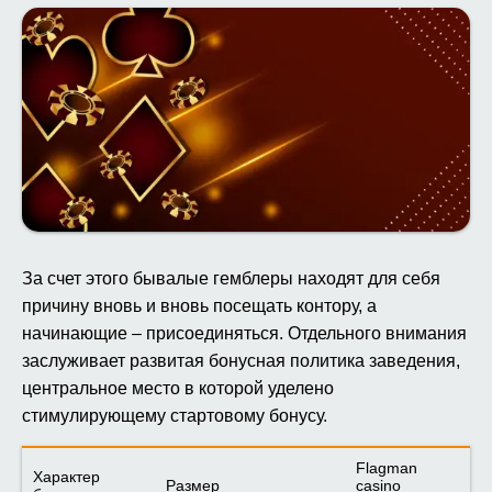
За счет этого бывалые гемблеры находят для себя
причину вновь и вновь посещать контору, а
начинающие – присоединяться. Отдельного внимания
заслуживает развитая бонусная политика заведения,
центральное место в которой уделено
стимулирующему стартовому бонусу.
Flagman
Характер
Размер
casino