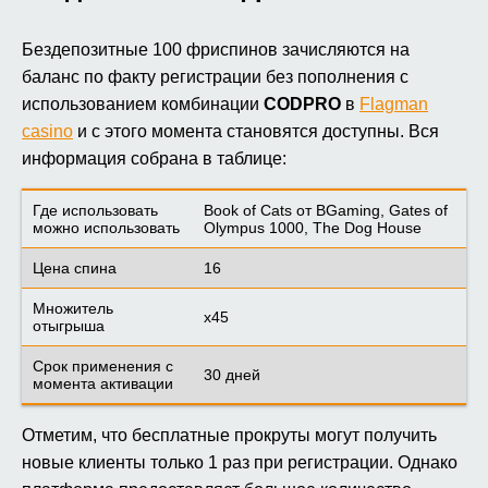
Бездепозитные 100 фриспинов зачисляются на
баланс по факту регистрации без пополнения с
использованием комбинации
CODPRO
в
Flagman
casino
и с этого момента становятся доступны. Вся
информация собрана в таблице:
Где использовать
Book of Cats от BGaming, Gates of
можно использовать
Olympus 1000, The Dog House
Цена спина
16
Множитель
х45
отыгрыша
Срок применения с
30 дней
момента активации
Отметим, что бесплатные прокруты могут получить
новые клиенты только 1 раз при регистрации. Однако