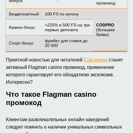
бонуса
промокод
Бездепозитный
100 FS по купону
+225% и 500 FS на три
CODPRO
Казино-бонус
первых депозита
(большие
буквы)
фрибет для ставок до
Спорт-бонус
20 000
Приятной новостью для читателей
Cod-promo
станет
активный Flagman casino промокод, применение
которого гарантирует его обладателю эксклюзив.
Интересно?
Что такое Flagman casino
промокод
Клиентам развлекательных онлайн-заведений
следует помнить о наличии уникальных символьных