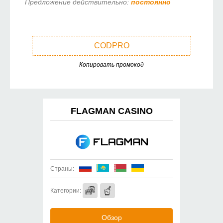
Предложение действительно:
постоянно
CODPRO
Копировать промокод
FLAGMAN CASINO
Страны:
Категории:
Обзор