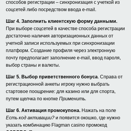
способов регистрации – синхронизация с учеткой из
соцсетей либо посредством ввода e-mail.
Шаг 4. Заполнить клиентскую форму данными.
При выборе соцсетей в качестве способа регистрации
достаточно наличия авторизационных данных от
учетной записи используемых при синхронизации
платформ. Создание профиля через электронную
почту предполагает заполнение e-mail, ввод пароля,
выбор страны и валюты.
Шаг 5. Выбор приветственного бонуса
. Справа от
регистрационной анкеты игроку нужно выбрать
стартовое поощрение: для казино или для спорта,
путем щелчка по кнопке
Применить.
Шаг 6. Активация промокупона.
Нажать на поле
Есть код активации?
и появится окошко, где нужно
указать комбинацию Flagman casino промокод