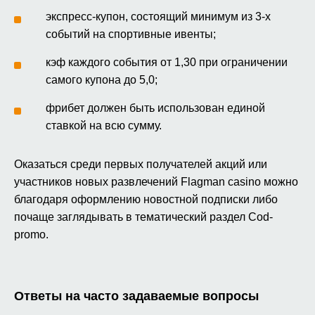
экспресс-купон, состоящий минимум из 3-х
событий на спортивные ивенты;
кэф каждого события от 1,30 при ограничении
самого купона до 5,0;
фрибет должен быть использован единой
ставкой на всю сумму.
Оказаться среди первых получателей акций или
участников новых развлечений Flagman casino можно
благодаря оформлению новостной подписки либо
почаще заглядывать в тематический раздел Cod-
promo.
Ответы на часто задаваемые вопросы