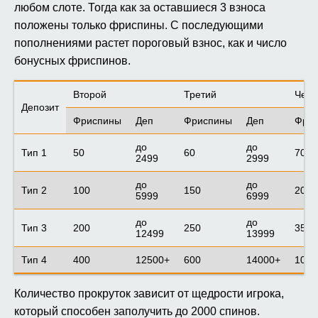
любом слоте. Тогда как за оставшиеся 3 взноса
положены только фриспины. С последующими
пополнениями растет пороговый взнос, как и число
бонусных фриспинов.
Второй
Третий
Четв
Депозит
Фриспины
Деп
Фриспины
Деп
Фри
до
до
Тип 1
50
60
70
2499
2999
до
до
Тип 2
100
150
200
5999
6999
до
до
Тип 3
200
250
350
12499
13999
Тип 4
400
12500+
600
14000+
1000
Количество прокруток зависит от щедрости игрока,
который способен заполучить до 2000 спинов.