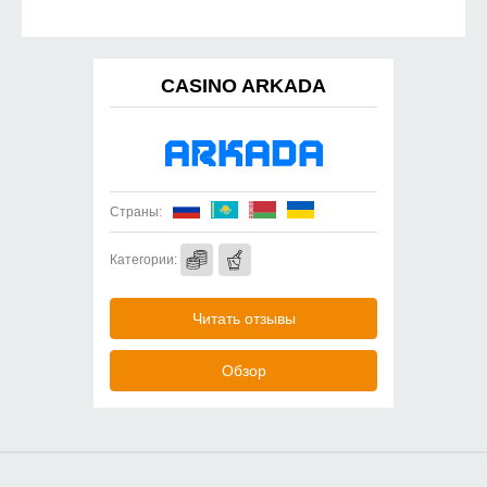
CASINO ARKADA
Страны:
Категории:
Читать отзывы
Обзор