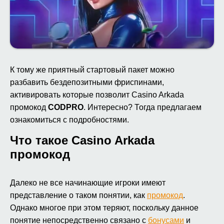
К тому же приятный стартовый пакет можно
разбавить бездепозитными фриспинами,
активировать которые позволит Casino Arkada
промокод
CODPRO
. Интересно? Тогда предлагаем
ознакомиться с подробностями.
Что такое Casino Arkada
промокод
Далеко не все начинающие игроки имеют
представление о таком понятии, как
промокод
.
Однако многое при этом теряют, поскольку данное
понятие непосредственно связано с
бонусами
и