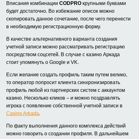
Вписания комбинации
CODPRO
крупными буквами
будет достаточно. Во избежание описок можно
скопировать данное сочетание, после чего перенести
в необходимую регистрационную форму.
В качестве альтернативного варианта создания
учетной записи можно рассматривать регистрацию
посредством соцсетей. В случае с казино Аркада
стоит упомянуть о Google и VK.
Если желание создать профиль таким путем велико,
то оператор попросит клиента синхронизировать
профиль любой из партнерских систем с аккаунтом
казино. Несколько кликов – и можно поздравлять
игрока с появление собственной учетной записи в
Casino Arkada
.
По факту выполнения данного комплекса действий
можно говорить о создании профиля. В дальнейшем