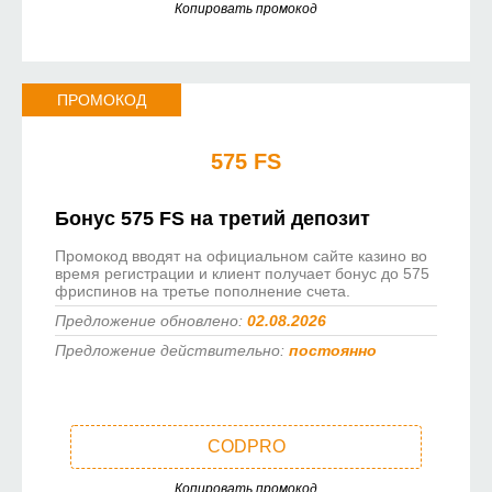
Копировать промокод
ПРОМОКОД
575 FS
Бонус 575 FS на третий депозит
Промокод вводят на официальном сайте казино во
время регистрации и клиент получает бонус до 575
фриспинов на третье пополнение счета.
Предложение обновлено:
02.08.2026
Предложение действительно:
постоянно
CODPRO
Копировать промокод