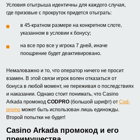
Условия отыгрыша идентичны для каждого случая,
где призовые с прокруток придется отыграть:
в 45-кратном размере на конкретном слоте,
указанном в условии к бонусу;
на все про все у игрока 7 дней, иначе
поощрение будет деактивировано.
Немаловажно и то, что оператор ничего не просит
взамен. В этой связи игрок волен отказаться от
бонуса в любой момент, не переживая о последствиях
и наказании. Однако стоит понимать, что Casino
Arkada промокод
CODPRO
(большой шрифт) от
Cod-
promo
может быть использован лишь единожды.
Второй попытки не будет!
Casino Arkada промокод и его
преимущества