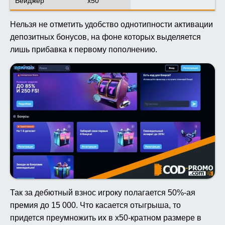
Вейджер
х50
Нельзя не отметить удобство однотипности активации
депозитных бонусов, на фоне которых выделяется
лишь прибавка к первому пополнению.
Так за дебютный взнос игроку полагается 50%-ая
премия до 15 000. Что касается отыгрыша, то
придется преумножить их в х50-кратном размере в