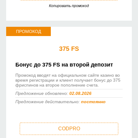
Копировать промокод
ПРОМОКОД
375 FS
Бонус до 375 FS на второй депозит
Промокод вводят на официальном сайте казино во
время регистрации и клиент получает бонус до 375
фриспинов на второе пополнение счета.
Предложение обновлено:
02.08.2026
Предложение действительно:
постоянно
CODPRO