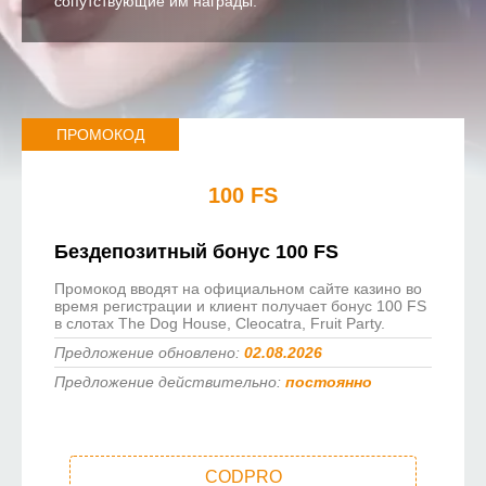
сопутствующие им награды.
ПРОМОКОД
100 FS
Бездепозитный бонус 100 FS
Промокод вводят на официальном сайте казино во
время регистрации и клиент получает бонус 100 FS
в слотах The Dog House, Cleocatra, Fruit Party.
Предложение обновлено:
02.08.2026
Предложение действительно:
постоянно
CODPRO