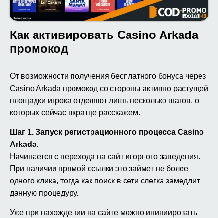
Как активировать Casino Arkada
промокод
От возможности получения бесплатного бонуса через
Casino Arkada промокод со стороны активно растущей
площадки игрока отделяют лишь несколько шагов, о
которых сейчас вкратце расскажем.
Шаг 1. Запуск регистрационного процесса C
asino
A
rkada
.
Начинается с перехода на сайт игорного заведения.
При наличии прямой ссылки это займет не более
одного клика, тогда как поиск в сети слегка замедлит
данную процедуру.
Уже при нахождении на сайте можно инициировать