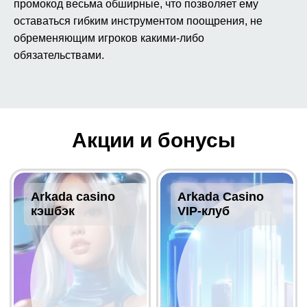
промокод весьма обширные, что позволяет ему
оставаться гибким инструментом поощрения, не
обременяющим игроков какими-либо
обязательствами.
Акции и бонусы
Arkada casino
Arkada Casino
кэшбэк
VIP-клуб