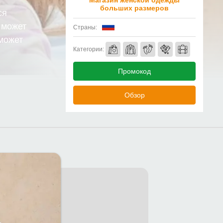
Магазин женской одежды
больших размеров
ся
 может
Страны:
оможет
Категории:
Промокод
Обзор