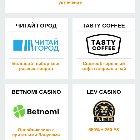
увлечение
ЧИТАЙ ГОРОД
TASTY COFFEE
Большой выбор книг
Свежеобжаренный
разных жанров
кофе в зернах и чай
BETNOMI CASINO
LEV CASINO
Онлайн-казино с
550% + 260 FS
приятными бонусами