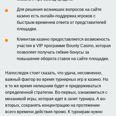
Для решения возникших вопросов на сайте
казино есть онлайн-поддержка игроков с
быстрым временем ответа от представителей
площадки.
Клиентам казино предоставляется возможность
участия в VIP программе Bounty Casino, которая
позволяет получать гибкие бонусы за
повышение оборота ставок на сайте площадки.
Напоследок стоит сказать, что удача, несомненно,
важный фактор во время турнирных игр в казино. Но
в то же время нелишним будет и придерживаться
определенной стратегии. Во-первых, ознакомиться с
механикой игры, которая идет в зачет турнира. А во-
вторых, сохранять концентрацию на протяжении
всего времени действия промо. К турнирам нужно