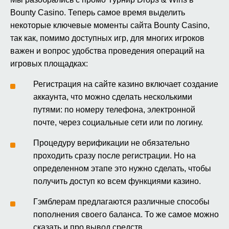
Bounty Casino. Теперь самое время выделить
некоторые ключевые моменты сайта Bounty Casino,
так как, помимо доступных игр, для многих игроков
важен и вопрос удобства проведения операций на
игровых площадках:
Регистрация на сайте казино включает создание
аккаунта, что можно сделать несколькими
путями: по номеру телефона, электронной
почте, через социальные сети или по логину.
Процедуру верификации не обязательно
проходить сразу после регистрации. Но на
определенном этапе это нужно сделать, чтобы
получить доступ ко всем функциями казино.
Гэмблерам предлагаются различные способы
пополнения своего баланса. То же самое можно
сказать и про вывод средств.