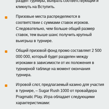
раздел Турниры, выбрать соответствующий и
кликнуть на Вступить.
Призовые места распределяются в
соответствии с суммами ставок игроков.
Следовательно, чем больше общий размер
ставок, тем выше шанс получить крупный
выигрыш в турнире.
Общий призовой фонд промо составляет 2 500
000 000, который будет разделен между
игроками в зависимости от их положения в
турнирной таблице на момент окончания
турнира.
Игровой слот, предлагаемый казино для участия
в турнире, – Sugar Rush 1000 от провайдера
Pragmatic Play. Игра обладает следующими
характеристиками: