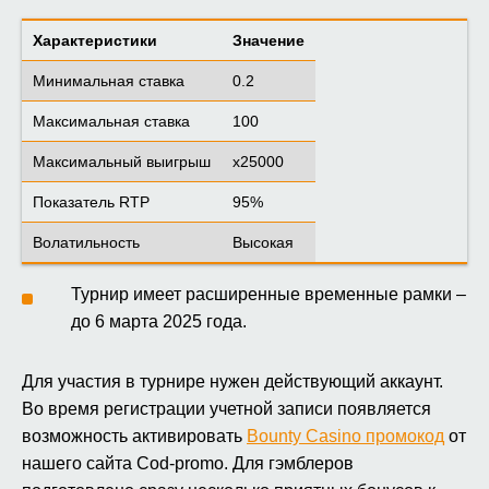
Характеристики
Значение
Минимальная ставка
0.2
Максимальная ставка
100
Максимальный выигрыш
x25000
Показатель RTP
95%
Волатильность
Высокая
Турнир имеет расширенные временные рамки –
до 6 марта 2025 года.
Для участия в турнире нужен действующий аккаунт.
Во время регистрации учетной записи появляется
возможность активировать
Bounty Casino промокод
от
нашего сайта Cod-promo. Для гэмблеров