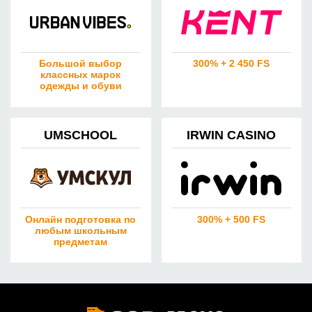
Большой выбор
300% + 2 450 FS
классных марок
одежды и обуви
UMSCHOOL
IRWIN CASINO
Онлайн подготовка по
300% + 500 FS
любым школьным
предметам