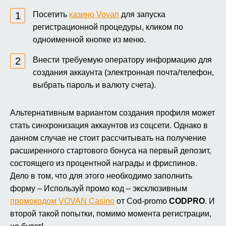
Посетить
казино Vovan
для запуска
регистрационной процедуры, кликом по
одноименной кнопке из меню.
Внести требуемую оператору информацию для
создания аккаунта (электронная почта/телефон,
выбрать пароль и валюту счета).
Альтернативным вариантом создания профиля может
стать синхронизация аккаунтов из соцсети. Однако в
данном случае не стоит рассчитывать на получение
расширенного стартового бонуса на первый депозит,
состоящего из процентной награды и фриспинов.
Дело в том, что для этого необходимо заполнить
форму – Используй промо код – эксклюзивным
промокодом VOVAN Casino
от Cod-promo
CODPRO
. И
второй такой попытки, помимо момента регистрации,