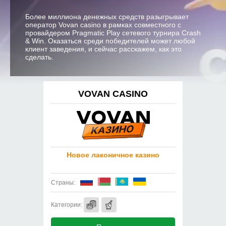
Более миллиона денежных средств разыгрывает
оператор Vovan casino в рамках совместного с
провайдером Pragmatic Play сетевого турнира Crash
& Win. Оказаться среди победителей может любой
клиент заведения, и сейчас расскажем, как это
сделать.
VOVAN CASINO
Новое лаконичное казино
Страны:
Категории: