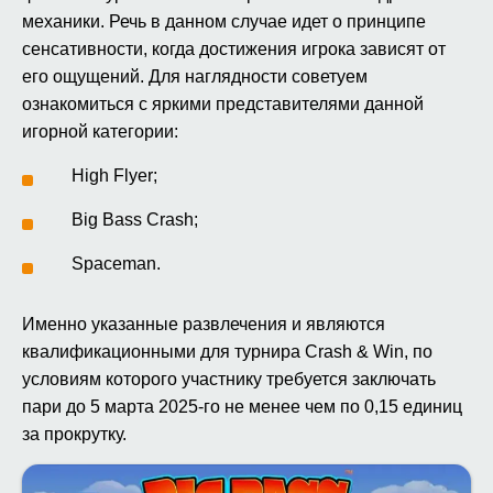
механики. Речь в данном случае идет о принципе
сенсативности, когда достижения игрока зависят от
его ощущений. Для наглядности советуем
ознакомиться с яркими представителями данной
игорной категории:
High Flyer;
Big Bass Crash;
Spaceman.
Именно указанные развлечения и являются
квалификационными для турнира Crash & Win, по
условиям которого участнику требуется заключать
пари до 5 марта 2025-го не менее чем по 0,15 единиц
за прокрутку.