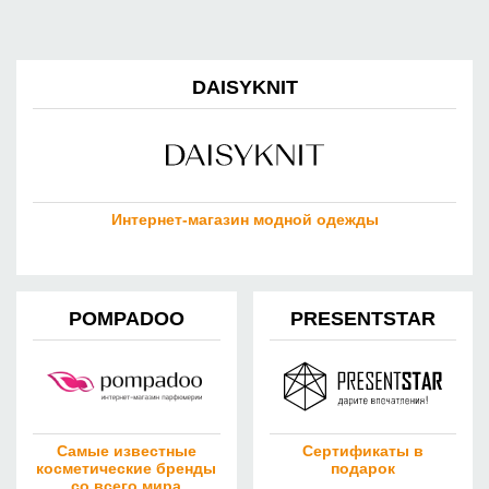
DAISYKNIT
Интернет-магазин модной одежды
POMPADOO
PRESENTSTAR
Самые известные
Сертификаты в
косметические бренды
подарок
со всего мира