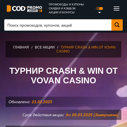
ПРОМОКОДЫ И КУПОНЫ
СКИДКИ И КЭШБЭК
АКЦИИ И БОНУСЫ
ГЛАВНАЯ
/
ВСЕ АКЦИИ
/
ТУРНИР CRASH & WIN ОТ VOVAN
CASINO
ТУРНИР CRASH & WIN ОТ
VOVAN CASINO
Обновлено:
21.02.2025
Срок действия акции:
до 05.03.2025 (Завершена)