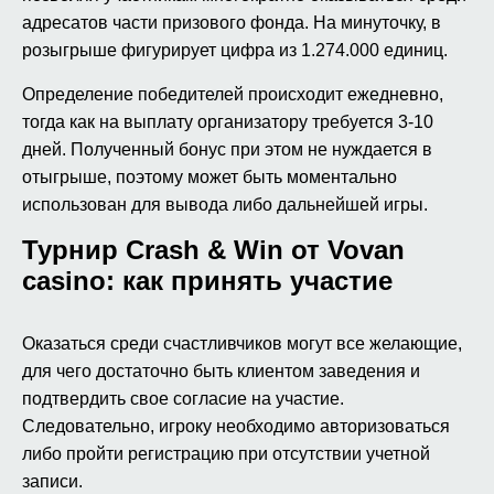
адресатов части призового фонда. На минуточку, в
розыгрыше фигурирует цифра из 1.274.000 единиц.
Определение победителей происходит ежедневно,
тогда как на выплату организатору требуется 3-10
дней. Полученный бонус при этом не нуждается в
отыгрыше, поэтому может быть моментально
использован для вывода либо дальнейшей игры.
Турнир Crash & Win от Vovan
casino: как принять участие
Оказаться среди счастливчиков могут все желающие,
для чего достаточно быть клиентом заведения и
подтвердить свое согласие на участие.
Следовательно, игроку необходимо авторизоваться
либо пройти регистрацию при отсутствии учетной
записи.