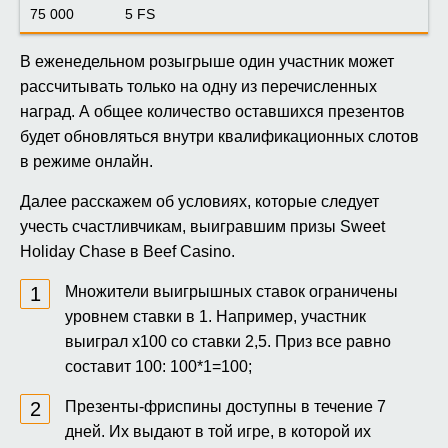
75 000
5 FS
В еженедельном розыгрыше один участник может
рассчитывать только на одну из перечисленных
наград. А общее количество оставшихся презентов
будет обновляться внутри квалификационных слотов
в режиме онлайн.
Далее расскажем об условиях, которые следует
учесть счастливчикам, выигравшим призы Sweet
Holiday Chase в Beef Casino.
Множители выигрышных ставок ограничены
уровнем ставки в 1. Например, участник
выиграл х100 со ставки 2,5. Приз все равно
составит 100: 100*1=100;
Презенты-фриспины доступны в течение 7
дней. Их выдают в той игре, в которой их