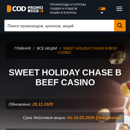
ПРОМОКОДЫ И КУПОНЫ
СКИДКИ И КЭШБЭК
АКЦИИ И БОНУСЫ
ГЛАВНАЯ
/
ВСЕ АКЦИИ
/
SWEET HOLIDAY CHASE В BEEF
CASINO
SWEET HOLIDAY CHASE В
BEEF CASINO
Обновлено:
28.11.2025
Срок действия акции:
до 14.01.2026 (Завершена)