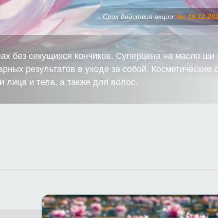
Срок действия акции:
до 19.12.20
ах без секущихся кончиков. Суперцена на масло ши 
рных результатов в уходе за собой. Косметические 
 лица и тела, а также для волос.