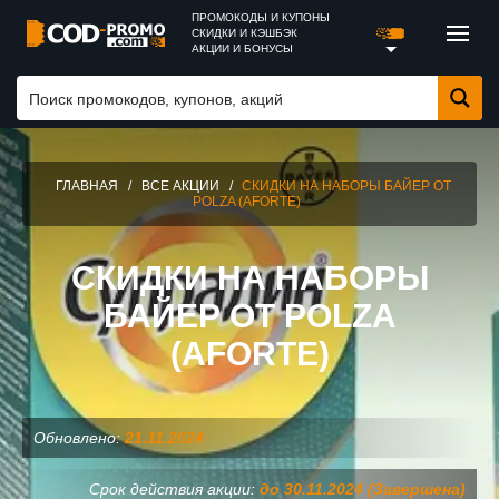
ПРОМОКОДЫ И КУПОНЫ
СКИДКИ И КЭШБЭК
АКЦИИ И БОНУСЫ
ГЛАВНАЯ
/
ВСЕ АКЦИИ
/
СКИДКИ НА НАБОРЫ БАЙЕР ОТ
POLZA (AFORTE)
СКИДКИ НА НАБОРЫ
БАЙЕР ОТ POLZA
(AFORTE)
Обновлено:
21.11.2024
Срок действия акции:
до 30.11.2024 (Завершена)