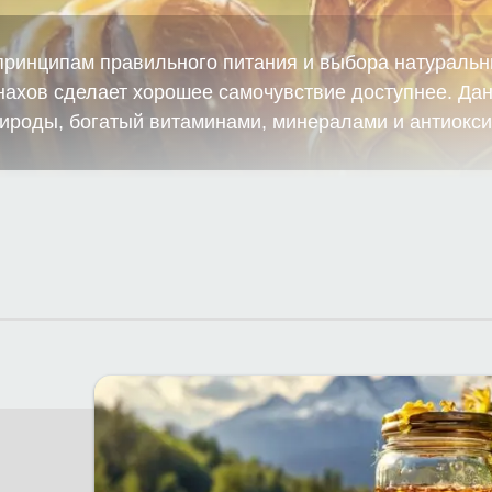
 принципам правильного питания и выбора натураль
нахов сделает хорошее самочувствие доступнее. Да
рироды, богатый витаминами, минералами и антиокс