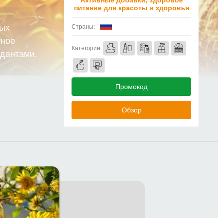
Активные добавки, здоровое
питание для красоты и здоровья
ных
Страны:
нное
Категории:
идантами.
Промокод
Обзор