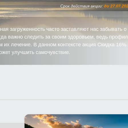
Срок действия акции:
до 27.07.20
ная загруженность часто заставляют нас забывать о
огда важно следить за своим здоровьем, ведь профил
м их лечение. В данном контексте акция Скидка 16%
ожет улучшить самочувствие.