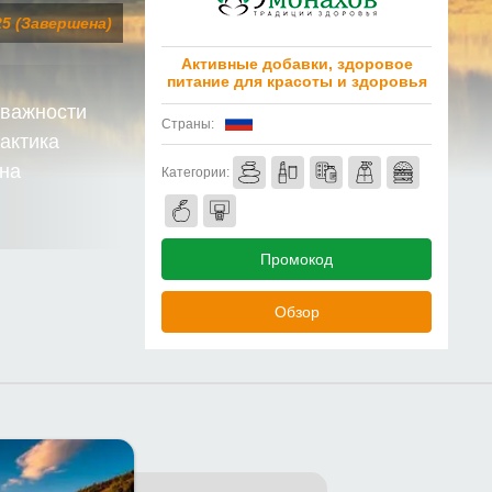
25 (Завершена)
Активные добавки, здоровое
питание для красоты и здоровья
 важности
Страны:
актика
 на
Категории:
Промокод
Обзор