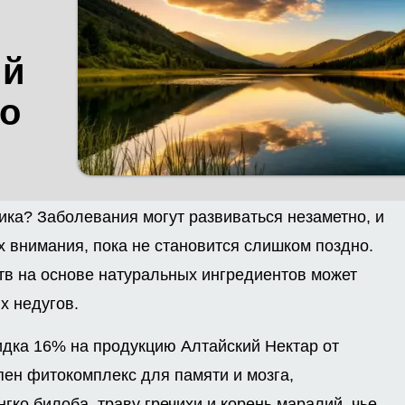
ий
 о
ика? Заболевания могут развиваться незаметно, и
 внимания, пока не становится слишком поздно.
тв на основе натуральных ингредиентов может
х недугов.
дка 16% на продукцию Алтайский Нектар от
пен фитокомплекс для памяти и мозга,
гко билоба, траву гречихи и корень маралий, чье