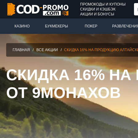
ПРОМОКОДЫ И КУПОНЫ
СКИДКИ И КЭШБЭК
АКЦИИ И БОНУСЫ
КАЗИНО
БУКМЕКЕРЫ
ПОКЕР
РАЗВЛЕЧЕНИ
ГЛАВНАЯ
/
ВСЕ АКЦИИ
/
СКИДКА 16% НА ПРОДУКЦИЮ АЛТАЙСК
СКИДКА 16% НА
ОТ 9МОНАХОВ