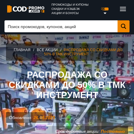
ПРОМОКОДЫ И КУПОНЫ
СКИДКИ И КЭШБЭК
АКЦИИ И БОНУСЫ
ГЛАВНАЯ
/
ВСЕ АКЦИИ
/
РАСПРОДАЖА СО СКИДКАМИ ДО
50% В ТМК ИНСТРУМЕНТ
РАСПРОДАЖА СО
СКИДКАМИ ДО 50% В ТМК
ИНСТРУМЕНТ
Обновлено:
26.08.2025
Срок действия акции:
Постоянно