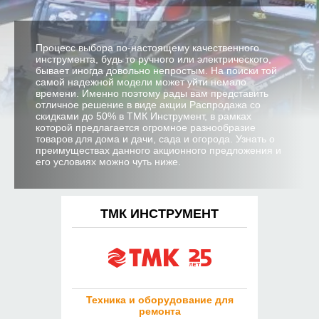
Процесс выбора по-настоящему качественного
инструмента, будь то ручного или электрического,
бывает иногда довольно непростым. На поиски той
самой надежной модели может уйти немало
времени. Именно поэтому рады вам представить
отличное решение в виде акции Распродажа со
скидками до 50% в ТМК Инструмент, в рамках
которой предлагается огромное разнообразие
товаров для дома и дачи, сада и огорода. Узнать о
преимуществах данного акционного предложения и
его условиях можно чуть ниже.
ТМК ИНСТРУМЕНТ
Техника и оборудование для
ремонта