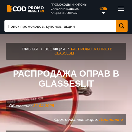
ПРОМОКОДЫ И КУПОНЫ
СКИДКИ И КЭШБЭК
АКЦИИ И БОНУСЫ
ГЛАВНАЯ
/
ВСЕ АКЦИИ
/
РАСПРОДАЖА ОПРАВ В
GLASSESLIT
РАСПРОДАЖА ОПРАВ В
GLASSESLIT
Обновлено:
22.04.2025
Срок действия акции:
Постоянно