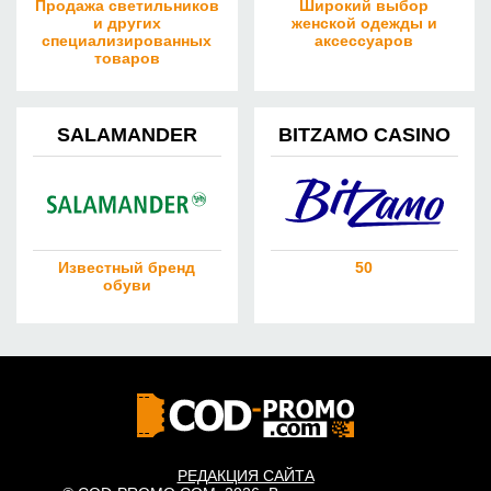
Продажа светильников
Широкий выбор
и других
женской одежды и
специализированных
аксессуаров
товаров
SALAMANDER
BITZAMO CASINO
Известный бренд
50
обуви
РЕДАКЦИЯ САЙТА