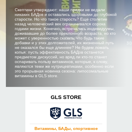
Скептики утверждают: наши предки не ведали
никаких БАДов и оставались здоровыми до глубокой
старости. Но что такое старость? Еще столетие
назад человеческий век ограничивался сорока
годами жизни. Конечно, встречались индивидуумы,
доживавшие до более преклонного возраста, но кто
может с уверенностью сказать, что будь такие
добавки и у этих долгожителей, их жизненный путь
не оказался бы еще длиннее? Не будем ломать
копья: пусть эффективность БАДов останется
предметом дискуссий, но вряд ли кто-то станет
оспаривать пользу витаминов, которые, к слову,
являются теми же нутрицевтиками, особенно если
это прорывная новинка сезона: липосомальные
витамины в GLS store.
GLS STORE
Витамины, БАДы, спортивное