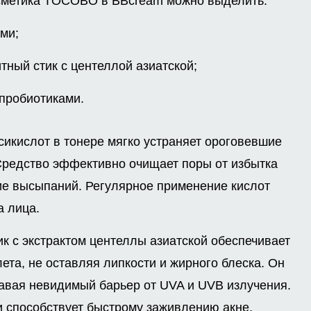
сметика TOCOBO в BBcream можно выделить:
ми;
ый стик с центеллой азиатской;
пробиотиками.
сикислот в тонере мягко устраняет ороговевшие
 Средство эффективно очищает поры от избытка
е высыпаний. Регулярное применение кислот
а лица.
к с экстрактом центеллы азиатской обеспечивает
та, не оставляя липкости и жирного блеска. Он
давая невидимый барьер от UVA и UVB излучения.
и способствует быстрому заживлению акне.