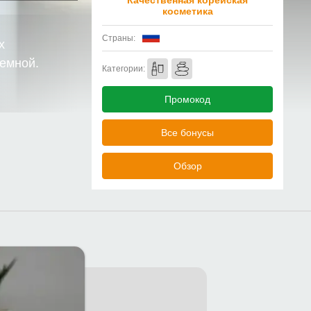
Качественная корейская
косметика
Страны:
х
лемной.
Категории:
Промокод
Все бонусы
Обзор