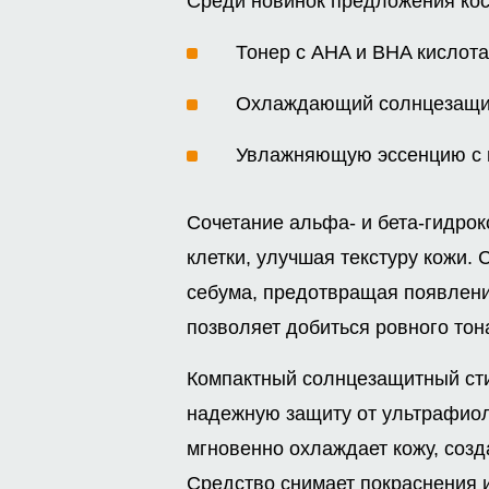
Среди новинок предложения ко
Тонер с AHA и BHA кислота
Охлаждающий солнцезащитн
Увлажняющую эссенцию с 
Сочетание альфа- и бета-гидрок
клетки, улучшая текстуру кожи.
себума, предотвращая появлени
позволяет добиться ровного тон
Компактный солнцезащитный сти
надежную защиту от ультрафиоле
мгновенно охлаждает кожу, соз
Средство снимает покраснения 