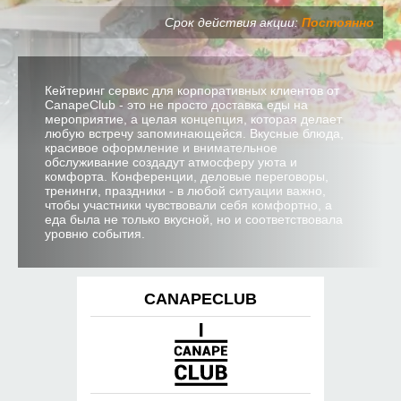
Срок действия акции:
Постоянно
Кейтеринг сервис для корпоративных клиентов от
CanapeClub - это не просто доставка еды на
мероприятие, а целая концепция, которая делает
любую встречу запоминающейся. Вкусные блюда,
красивое оформление и внимательное
обслуживание создадут атмосферу уюта и
комфорта. Конференции, деловые переговоры,
тренинги, праздники - в любой ситуации важно,
чтобы участники чувствовали себя комфортно, а
еда была не только вкусной, но и соответствовала
уровню события.
CANAPECLUB