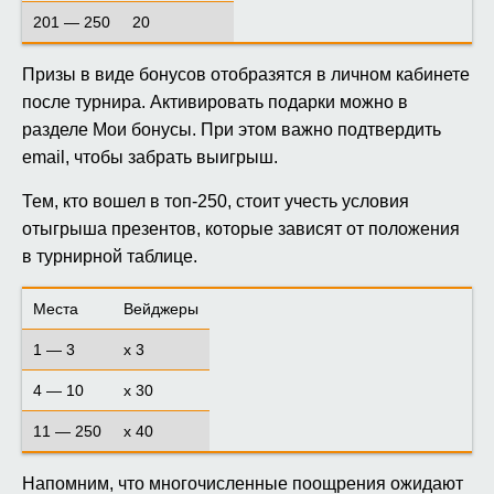
201 — 250
20
Призы в виде бонусов отобразятся в личном кабинете
после турнира. Активировать подарки можно в
разделе Мои бонусы. При этом важно подтвердить
email, чтобы забрать выигрыш.
Тем, кто вошел в топ-250, стоит учесть условия
отыгрыша презентов, которые зависят от положения
в турнирной таблице.
Места
Вейджеры
1 — 3
х 3
4 — 10
х 30
11 — 250
х 40
Напомним, что многочисленные поощрения ожидают