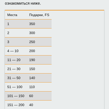
ознакомиться ниже.
Места
Подарки, FS
1
350
2
300
3
250
4 — 10
200
11 — 20
190
21 — 30
150
31 — 50
140
51 — 100
110
101 — 150
60
151 — 200
40