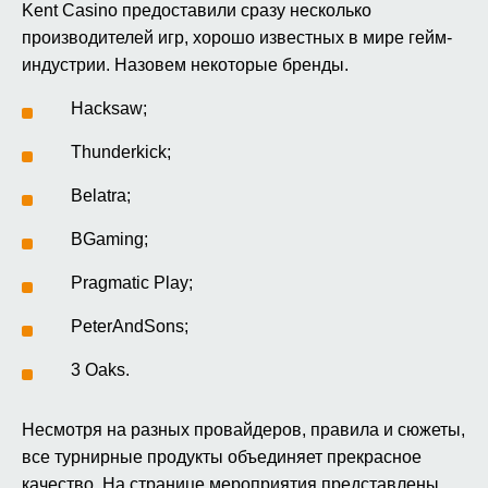
Kent Casino предоставили сразу несколько
производителей игр, хорошо известных в мире гейм-
индустрии. Назовем некоторые бренды.
Hacksaw;
Thunderkick;
Belatra;
BGaming;
Pragmatic Play;
PeterAndSons;
3 Oaks.
Несмотря на разных провайдеров, правила и сюжеты,
все турнирные продукты объединяет прекрасное
качество. На странице мероприятия представлены