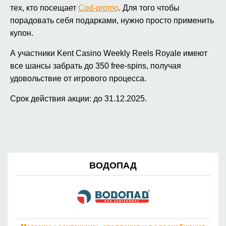
тех, кто посещает
Cod-promo
. Для того чтобы
порадовать себя подарками, нужно просто применить
купон.
А участники Kent Casino Weekly Reels Royale имеют
все шансы забрать до 350 free-spins, получая
удовольствие от игрового процесса.
Срок действия акции: до 31.12.2025.
ВОДОПАД