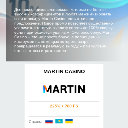
Для поклонников экспрессов, которые не боятся
высоких коэффициентов и любят максимизировать
свои ставки, у Martin Casino есть отличное
предложение. Новое промо позволяет существенно
увеличить итоговую выплату вплоть до 100% сверху,
если пари окажется удачным. Экспресс бонус Martin
Casino – это не просто бонус, а полноценный
инструмент, с помощью которого азарт
превращается в реальную выгоду – при условии,
что вы готовы играть смело.
MARTIN CASINO
225% + 700 FS
Страны: