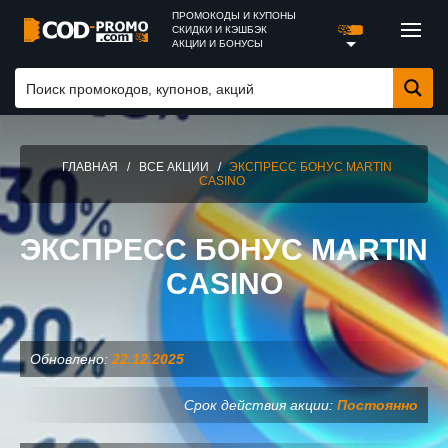
ПРОМОКОДЫ И КУПОНЫ
СКИДКИ И КЭШБЭК
АКЦИИ И БОНУСЫ
ГЛАВНАЯ
/
ВСЕ АКЦИИ
/
ЭКСПРЕСС БОНУС MARTIN
CASINO
ЭКСПРЕСС БОНУС MARTIN
CASINO
Обновлено:
22.12.2025
Срок действия акции:
Постоянно