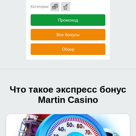
Категории:
Промокод
Все бонусы
Обзор
Что такое экспресс бонус
Martin Casino