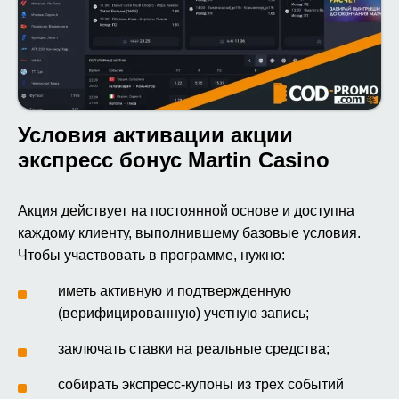
Условия активации акции
экспресс бонус Martin Casino
Акция действует на постоянной основе и доступна
каждому клиенту, выполнившему базовые условия.
Чтобы участвовать в программе, нужно:
иметь активную и подтвержденную
(верифицированную) учетную запись;
заключать ставки на реальные средства;
собирать экспресс-купоны из трех событий