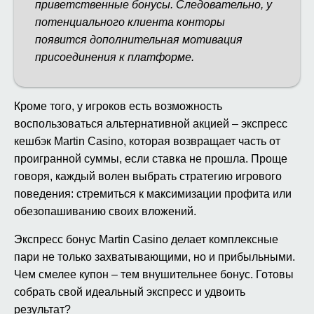
приветственные бонусы. Следовательно, у
потенциального клиента конторы
появится дополнительная мотивация
присоединения к платформе.
Кроме того, у игроков есть возможность
воспользоваться альтернативной акцией – экспресс
кешбэк Martin Casino, которая возвращает часть от
проигранной суммы, если ставка не прошла. Проще
говоря, каждый волен выбрать стратегию игрового
поведения: стремиться к максимизации профита или
обезопашиванию своих вложений.
Экспресс бонус Martin Casino делает комплексные
пари не только захватывающими, но и прибыльными.
Чем смелее купон – тем внушительнее бонус. Готовы
собрать свой идеальный экспресс и удвоить
результат?