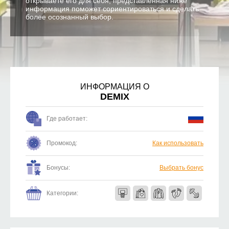
открываете его для себя, представленная ниже
информация поможет сориентироваться и сделать
более осознанный выбор.
ИНФОРМАЦИЯ О
DEMIX
Где работает:
Промокод:
Как использовать
Бонусы:
Выбрать бонус
Категории: