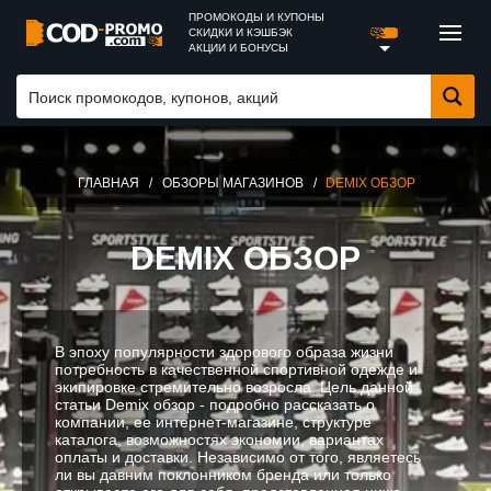
ПРОМОКОДЫ И КУПОНЫ
СКИДКИ И КЭШБЭК
АКЦИИ И БОНУСЫ
ГЛАВНАЯ
/
ОБЗОРЫ МАГАЗИНОВ
/
DEMIX ОБЗОР
DEMIX ОБЗОР
В эпоху популярности здорового образа жизни
потребность в качественной спортивной одежде и
экипировке стремительно возросла. Цель данной
статьи Demix обзор - подробно рассказать о
компании, ее интернет-магазине, структуре
каталога, возможностях экономии, вариантах
оплаты и доставки. Независимо от того, являетесь
ли вы давним поклонником бренда или только