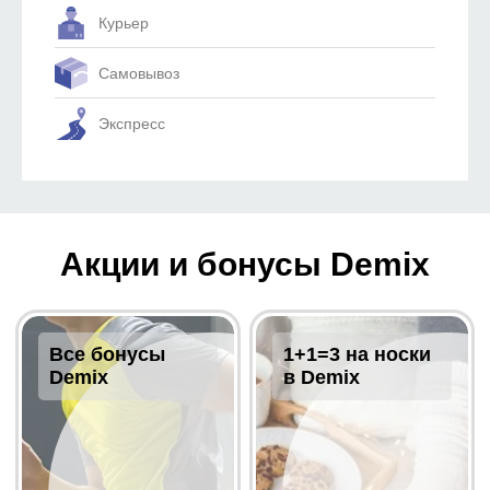
Курьер
Самовывоз
Экспресс
Акции и бонусы Demix
Все бонусы
1+1=3 на носки
Demix
в Demix