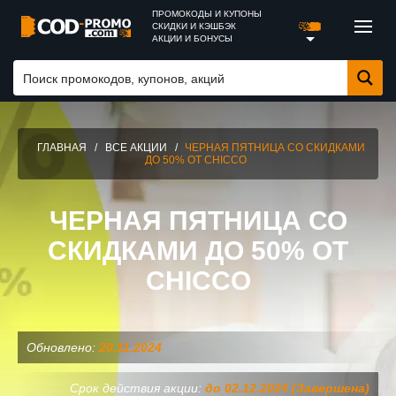
ПРОМОКОДЫ И КУПОНЫ
СКИДКИ И КЭШБЭК
АКЦИИ И БОНУСЫ
ГЛАВНАЯ
/
ВСЕ АКЦИИ
/
ЧЕРНАЯ ПЯТНИЦА СО СКИДКАМИ
ДО 50% ОТ CHICCO
ЧЕРНАЯ ПЯТНИЦА СО
СКИДКАМИ ДО 50% ОТ
CHICCO
Обновлено:
20.11.2024
Срок действия акции:
до 02.12.2024 (Завершена)