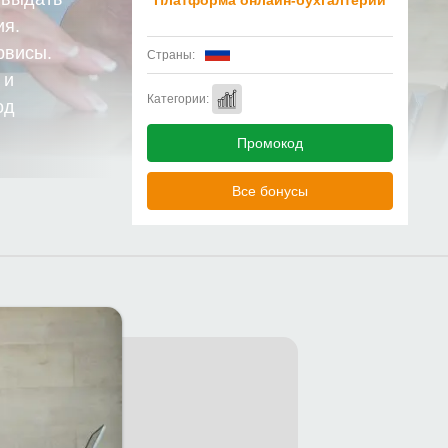
Платформа онлайн-бухгалтерии
ия.
рвисы.
Страны:
 и
Категории:
од
Промокод
Все бонусы