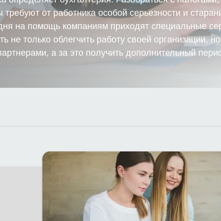
ы требуют от работника особой серьезности и старан
годня на помощь компаниям приходят специальные се
ть не только облегчить работу своей организации, но
артнерами, а за это получить дополнительный пери