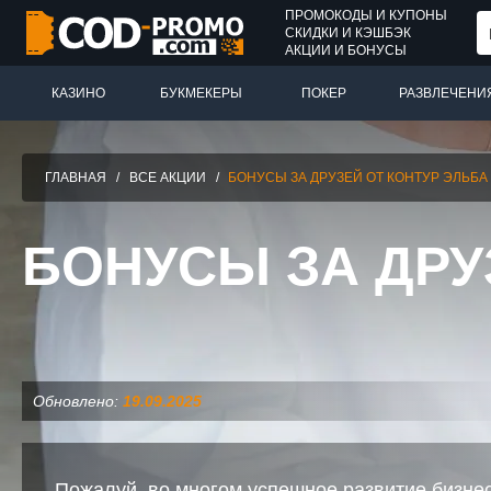
ПРОМОКОДЫ И КУПОНЫ
СКИДКИ И КЭШБЭК
АКЦИИ И БОНУСЫ
КАЗИНО
БУКМЕКЕРЫ
ПОКЕР
РАЗВЛЕЧЕНИ
ГЛАВНАЯ
/
ВСЕ АКЦИИ
/
БОНУСЫ ЗА ДРУЗЕЙ ОТ КОНТУР ЭЛЬБА
БОНУСЫ ЗА ДРУ
Обновлено:
19.09.2025
Пожалуй, во многом успешное развитие бизнес