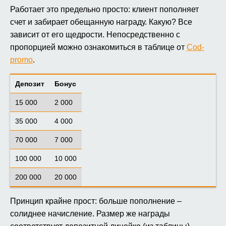
Работает это предельно просто: клиент пополняет
счет и забирает обещанную награду. Какую? Все
зависит от его щедрости. Непосредственно с
пропорцией можно ознакомиться в таблице от
Cod-
promo
.
Депозит
Бонус
15 000
2 000
35 000
4 000
70 000
7 000
100 000
10 000
200 000
20 000
Принцип крайне прост: больше пополнение –
солиднее начисление. Размер же награды