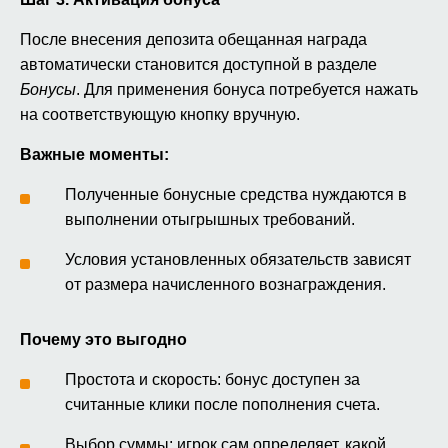
После внесения депозита обещанная награда
автоматически становится доступной в разделе
Бонусы
. Для применения бонуса потребуется нажать
на соответствующую кнопку вручную.
Важные моменты:
Полученные бонусные средства нуждаются в
выполнении отыгрышных требований.
Условия установленных обязательств зависят
от размера начисленного вознаграждения.
Почему это выгодно
Простота и скорость: бонус доступен за
считанные клики после пополнения счета.
Выбор суммы: игрок сам определяет, какой