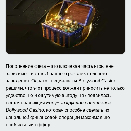
Пополнение счета – это ключевая часть игры вне
зависимости от выбранного развлекательного
заведения. Однако специалисты Bollywood Casino
решили, что этот процесс должен приносить не только
удобство, но и ощутимую выгоду. Так появилась
постоянная акция
Бонус за крупное пополнение
Bollywood Casino
, которая способна сделать из
банальной финансовой операции максимально
прибыльный оффер.