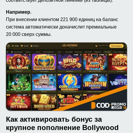
соответствует депозитной линейке (из таблицы).
Например
.
При внесении клиентом 221 900 единиц на баланс
система автоматически доначислит премиальные
20 000 сверх суммы.
Как активировать бонус за
крупное пополнение Bollywood