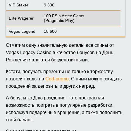
VIP Staker
9 300
100 FS в Aztec Gems
Elite Wagerer
(Pragmatic Play)
Vegas Legend
18 600
Отметим одну значительную деталь: все спины от
Vegas Legacy Casino в качестве бонусов на День
Рождения являются бездепозитными.
Кстати, получать презенты не только к торжеству
позволят коды на
Cod-promo
. С ними можно ожидать
поощрений за депозиты и других наград.
А бонусы ко Дню рождения – это прекрасная
возможность поиграть в популярные разработки,
используя подарочные вращения, а также пополнить
свой баланс.