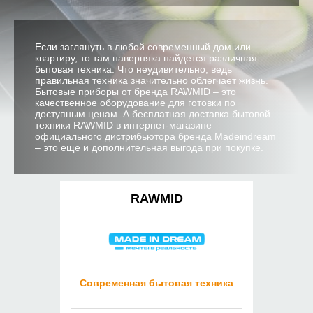
Если заглянуть в любой современный дом или
квартиру, то там наверняка найдется различная
бытовая техника. Что неудивительно, ведь
правильная техника значительно облегчает жизнь.
Бытовые приборы от бренда RAWMID – это
качественное оборудование для готовки по
доступным ценам. А бесплатная доставка бытовой
техники RAWMID в интернет-магазине
официального дистрибьютора бренда Madeindream
– это еще и дополнительная выгода при покупке.
RAWMID
Современная бытовая техника